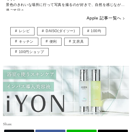
景色のきれいな場所に行って写真を撮るのが好きで、自然を感じながら
過ごす日々。
お出かけしながら100均に寄りますが、便利グッズを発見すると嬉しく
Apple 記事一覧へ
なります。
みんなが笑顔になれる情報を発信できたらと思っています。
レシピ
DAISO(ダイソー)
100均
キッチン
便利
文房具
100円ショップ
Share