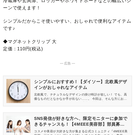
冷蔵庫や玄関扉、ロッカーやホワイトボードなどの幅広いシ
ーンで使えます！
シンプルだからこそ使いやすい、おしゃれで便利なアイテム
です♪
◆マグネットクリップ 大
定価：110円(税込)
― 広告 ―
シンプルにおすすめ！【ダイソー】北欧風デザ
インがおしゃれなアイテム
北欧風で、ナチュラルなデザインの掛け時計が欲しい！ でも、高
価なものだとなかなか手が出ない……。 今回は、そんな方におす
すめなDAISO(ダイソー)で買える「掛け時計(数字なし、オーク、2
5.4cm)」をご紹介します♪
SNS発信が好きな方へ、限定モニターに参加で
きるチャンスも！【4MEEE美容部】部員募集
中
コスメや美容が大好きな方が集まる公式コミュニティ『4MEEE美