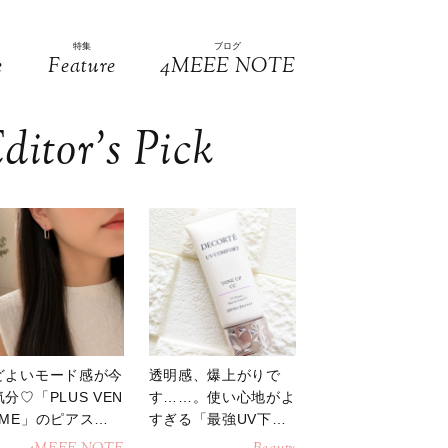
特集
ブログ
e
Feature
4MEEE NOTE
ditor’s Pick
どよいモード感が今
透明感、爆上がりで
分♡「PLUS VEN
す……。使い心地がよ
OME」のピアスが
すぎる「最強UV下
活躍
地」