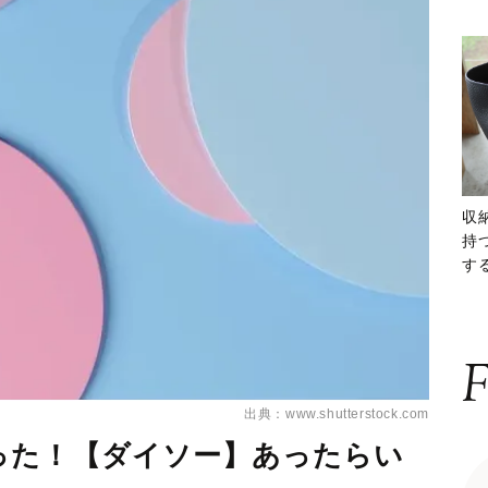
収
持
する
ー
F
出典：www.shutterstock.com
った！【ダイソー】あったらい