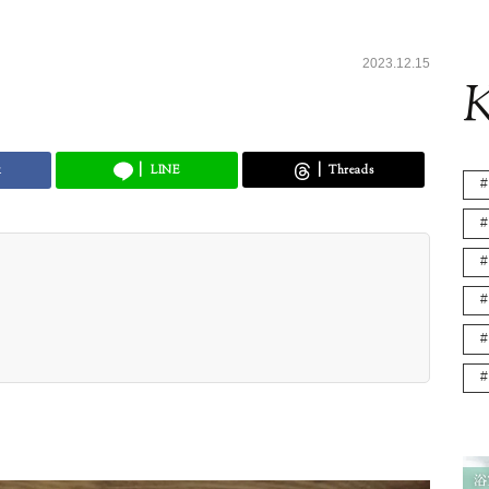
2023.12.15
K
k
LINE
Threads