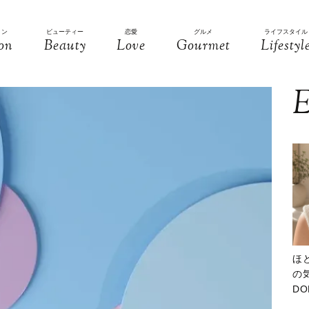
ョン
ビューティー
恋愛
グルメ
ライフスタイル
on
Beauty
Love
Gourmet
Lifestyl
E
ほ
の気
D
大