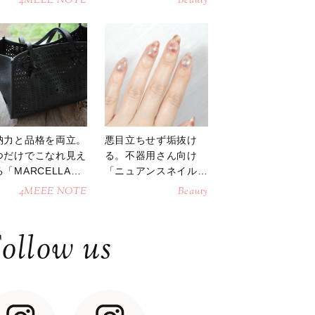
4MEEE NOTE
Beauty
納力と品格を両立。
悪目立ちせず垢抜け
つだけでこなれ見え
る。不器用さん向け
「MARCELLAト
「ニュアンスネイル」
トバッグ」
のやり方
4MEEE NOTE
Beauty
ollow us