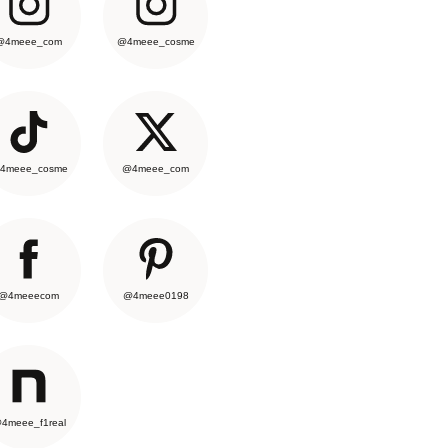
@4meee_com
@4meee_cosme
4meee_cosme
@4meee_com
@4meeecom
@4meee0198
4meee_f1real