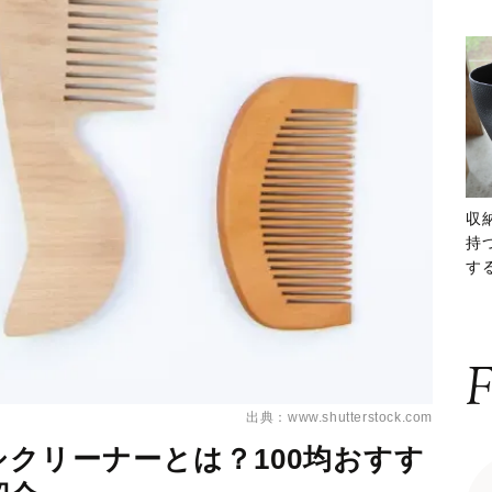
収
持
する
ー
F
出典：www.shutterstock.com
クリーナーとは？100均おすす