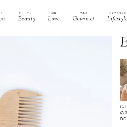
ョン
ビューティー
恋愛
グルメ
ライフスタイル
on
Beauty
Love
Gourmet
Lifestyl
E
ほ
の気
D
大