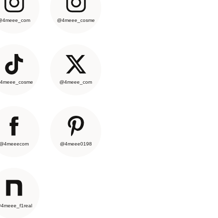
@4meee_com
@4meee_cosme
4meee_cosme
@4meee_com
@4meeecom
@4meee0198
4meee_f1real