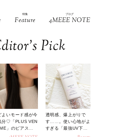
特集
ブログ
e
Feature
4MEEE NOTE
ditor’s Pick
どよいモード感が今
透明感、爆上がりで
分♡「PLUS VEN
す……。使い心地がよ
OME」のピアスが
すぎる「最強UV下
活躍
地」