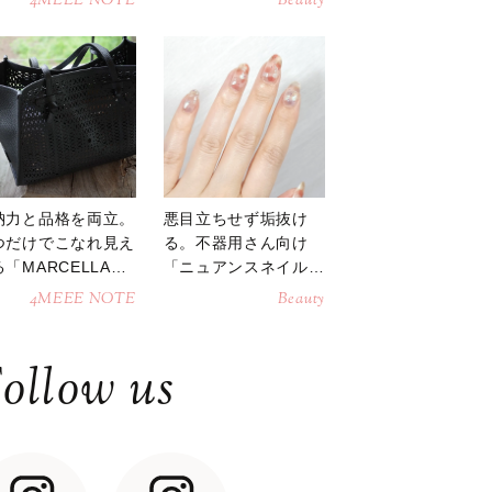
4MEEE NOTE
Beauty
納力と品格を両立。
悪目立ちせず垢抜け
つだけでこなれ見え
る。不器用さん向け
「MARCELLAト
「ニュアンスネイル」
トバッグ」
のやり方
4MEEE NOTE
Beauty
ollow us