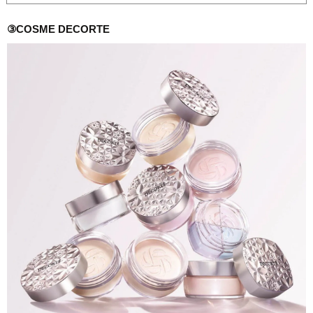
③COSME DECORTE