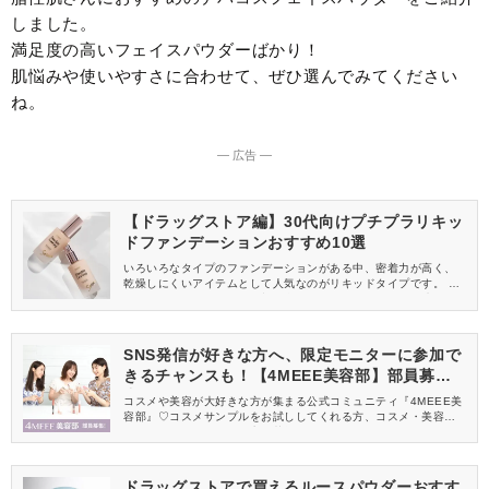
しました。
満足度の高いフェイスパウダーばかり！
肌悩みや使いやすさに合わせて、ぜひ選んでみてください
ね。
― 広告 ―
【ドラッグストア編】30代向けプチプラリキッ
ドファンデーションおすすめ10選
いろいろなタイプのファンデーションがある中、密着力が高く、
乾燥しにくいアイテムとして人気なのがリキッドタイプです。 た
だ、リキッドファンデの種類も多いので、どれにしようか迷って
しまいますよね。 そこで今回は、ドラッグストアで買える「30代
向けのリキッドファンデーション」をご紹介します。
SNS発信が好きな方へ、限定モニターに参加で
きるチャンスも！【4MEEE美容部】部員募集
中
コスメや美容が大好きな方が集まる公式コミュニティ『4MEEE美
容部』♡コスメサンプルをお試ししてくれる方、コスメ・美容情報
を一緒に発信してくれる方を募集しています！
ドラッグストアで買えるルースパウダーおすす