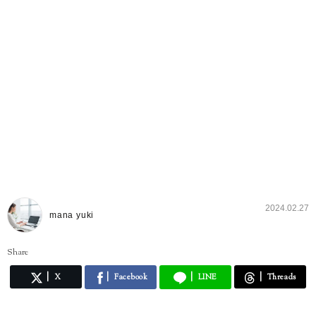
2024.02.27
mana yuki
Share
X
Facebook
LINE
Threads