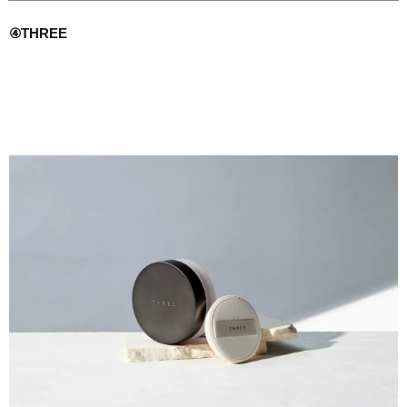
④THREE