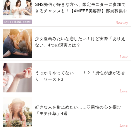
SNS発信が好きな方へ、限定モニターに参加で
きるチャンスも！【4MEEE美容部】部員募集中
Beauty
少女漫画みたいな恋したい！けど実際「ありえ
ない」4つの現実とは？
Love
うっかりやってない……！？「男性が嫌がる香
り」ワースト3
Love
好きな人を射止めたい……♡男性の心を掴む
「モテ仕草」4選
Love