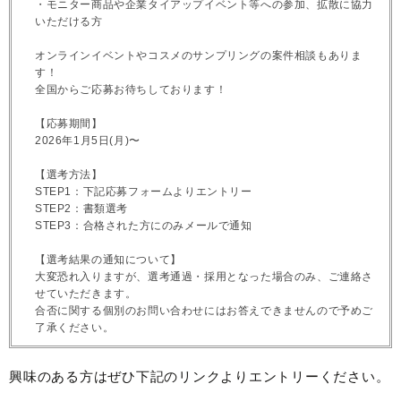
・モニター商品や企業タイアップイベント等への参加、拡散に協力
いただける方
オンラインイベントやコスメのサンプリングの案件相談もありま
す！
全国からご応募お待ちしております！
【応募期間】
2026年1月5日(月)〜
【選考方法】
STEP1：下記応募フォームよりエントリー
STEP2：書類選考
STEP3：合格された方にのみメールで通知
【選考結果の通知について】
大変恐れ入りますが、選考通過・採用となった場合のみ、ご連絡さ
せていただきます。
合否に関する個別のお問い合わせにはお答えできませんので予めご
了承ください。
興味のある方はぜひ下記のリンクよりエントリーください。