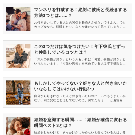
マンネリを打破する！絶対に彼氏と長続きする
方法3つとは……？
お付き合いしている人との関係を長続きさせたいですよね。でも
カップルなら、喧嘩したり、なんか嫌だなって思ってしまうこと
あります。それが多くなって、別れてしまう……なんてことも。
今回の記事では、彼氏との関係を長続きさせるために必要なこと
についてご紹介したいと思います♪
この3つだけは気をつけたい！年下彼氏とずっ
と仲良しでいるコツとは？
「大人の男性が好き」という人もいれば「可愛い男性が好き」と
いう人もいます。「可愛い男性」を求めている人は年下彼氏と付
き合うことが多いかと思います。年下彼氏と付き合えたらずっと
仲良く付き合いたいですよね。今回は、年下彼氏と付き合ってい
くために気をつけたいことを紹介します。この3つだけは気をつけ
たい！
もしかしてやってない？好きな人と付き合いた
いならしてはいけない行動3つ
自分から好きになった人と付き合いたいのに、いつもうまくいか
ない。別に変なことはしてないのに、何でだろう……とお悩みの
あなたへ。もしかして、こんな行動とっていませんか？今回は、
「もしかしたらやっているかも？」というやってしまいがちな行
動をご紹介していきたいと思います。
結婚を意識する瞬間……！結婚が確信に変わる
瞬間ベスト3とは？
結婚をしたいけど、きっかけがつかめないと悩んでいる人はいる