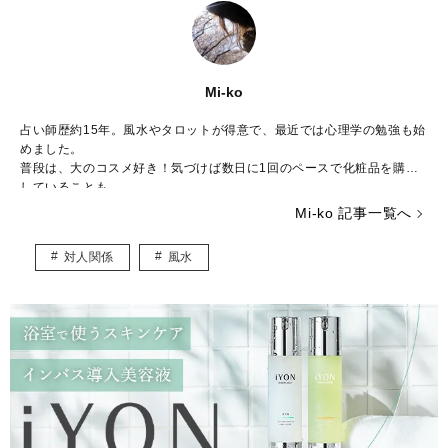
Mi-ko
占い師歴約15年。風水やタロットが得意で、最近では心理学の勉強も始
めました。
普段は、大のコスメ好き！気づけば数日に1回のペースで化粧品を購入
していることも……。
ストレスが多い今の時代……癒やしが欲しいという方のために、のんび
Mi-ko 記事一覧へ
りした海辺の街からみなさんの心を少しだけ暖かくする言葉をお届けで
きれば嬉しいです。
対人関係
風水