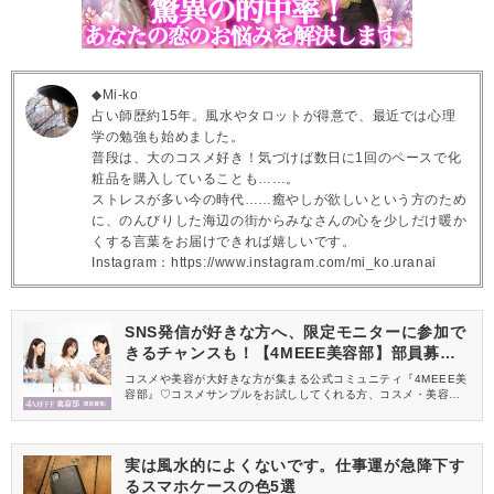
◆Mi-ko
占い師歴約15年。風水やタロットが得意で、最近では心理
学の勉強も始めました。
普段は、大のコスメ好き！気づけば数日に1回のペースで化
粧品を購入していることも……。
ストレスが多い今の時代……癒やしが欲しいという方のため
に、のんびりした海辺の街からみなさんの心を少しだけ暖か
くする言葉をお届けできれば嬉しいです。
Instagram：https://www.instagram.com/mi_ko.uranai
SNS発信が好きな方へ、限定モニターに参加で
きるチャンスも！【4MEEE美容部】部員募集
中
コスメや美容が大好きな方が集まる公式コミュニティ『4MEEE美
容部』♡コスメサンプルをお試ししてくれる方、コスメ・美容情報
を一緒に発信してくれる方を募集しています！
実は風水的によくないです。仕事運が急降下す
るスマホケースの色5選