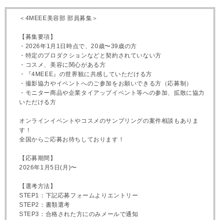
＜4MEEE美容部 部員募集＞
【募集要項】
・2026年1月1日時点で、20歳〜39歳の方
・特定のプロダクションなどと契約されていない方
・コスメ、美容に関心がある方
・『4MEEE』の世界観に共感していただける方
・撮影協力やイベントへのご参加をお願いできる方（応募制）
・モニター商品や企業タイアップイベント等への参加、拡散に協力
いただける方
オンラインイベントやコスメのサンプリングの案件相談もありま
す！
全国からご応募お待ちしております！
【応募期間】
2026年1月5日(月)〜
【選考方法】
STEP1：下記応募フォームよりエントリー
STEP2：書類選考
STEP3：合格された方にのみメールで通知