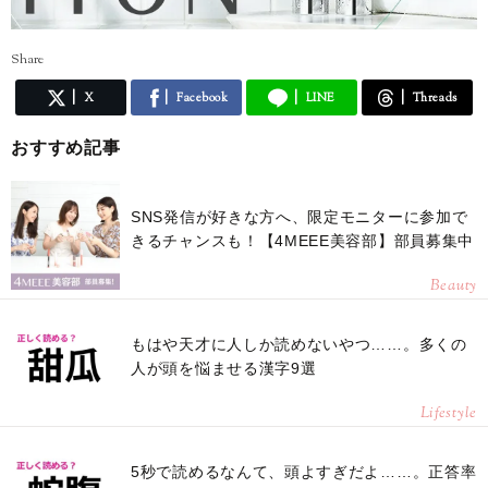
Share
X
Facebook
LINE
Threads
おすすめ記事
SNS発信が好きな方へ、限定モニターに参加で
きるチャンスも！【4MEEE美容部】部員募集中
Beauty
もはや天才に人しか読めないやつ……。多くの
人が頭を悩ませる漢字9選
Lifestyle
5秒で読めるなんて、頭よすぎだよ……。正答率