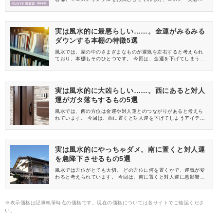
を一緒に発信してくれる方を募集しています！
実は風水的に最悪らしい……。金運がみるみる
ダウンする本棚の特徴5選
風水では、家の中のさまざまなものが運気を左右すると考えられ
ており、本棚もそのひとつです。 今回は、金運を下げてしまう本
棚の特徴を5つご紹介しますので、ご自宅をチェックしてみましょ
う。
実は風水的に大凶らしい……。西にあると対人
運がガタ落ちするもの5選
風水では、西の方位は金運や対人運とのつながりがあると考えら
れています。 今回は、西に置くと対人運を下げてしまうアイテム
をご紹介しますね。
実は風水的にやっちゃダメ。南に置くと対人運
を急降下させるもの5選
風水では方位がとても大切。 どの方位に何を置くかで、運気が変
わると考えられています。 今回は、南に置くと対人運に悪影響が
あるアイテムを5つご紹介しますね。
※表示価格は記事執筆時点の価格です。現在の価格については各サイトでご確認くださ
い。