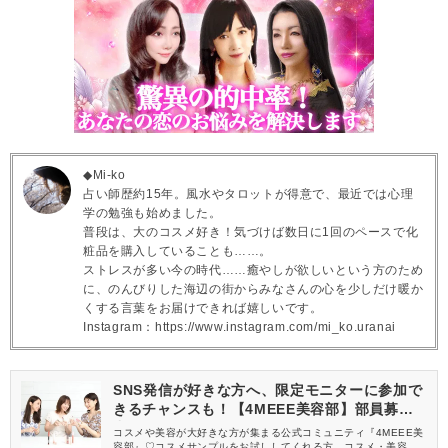
◆Mi-ko
占い師歴約15年。風水やタロットが得意で、最近では心理
学の勉強も始めました。
普段は、大のコスメ好き！気づけば数日に1回のペースで化
粧品を購入していることも……。
ストレスが多い今の時代……癒やしが欲しいという方のため
に、のんびりした海辺の街からみなさんの心を少しだけ暖か
くする言葉をお届けできれば嬉しいです。
Instagram：https://www.instagram.com/mi_ko.uranai
SNS発信が好きな方へ、限定モニターに参加で
きるチャンスも！【4MEEE美容部】部員募集
中
コスメや美容が大好きな方が集まる公式コミュニティ『4MEEE美
容部』♡コスメサンプルをお試ししてくれる方、コスメ・美容情報