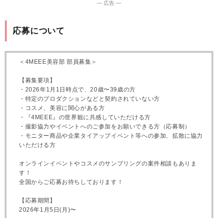
― 広告 ―
応募について
＜4MEEE美容部 部員募集＞
【募集要項】
・2026年1月1日時点で、20歳〜39歳の方
・特定のプロダクションなどと契約されていない方
・コスメ、美容に関心がある方
・『4MEEE』の世界観に共感していただける方
・撮影協力やイベントへのご参加をお願いできる方（応募制）
・モニター商品や企業タイアップイベント等への参加、拡散に協力
いただける方
オンラインイベントやコスメのサンプリングの案件相談もありま
す！
全国からご応募お待ちしております！
【応募期間】
2026年1月5日(月)〜