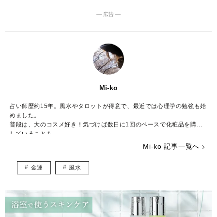
― 広告 ―
Mi-ko
占い師歴約15年。風水やタロットが得意で、最近では心理学の勉強も始
めました。
普段は、大のコスメ好き！気づけば数日に1回のペースで化粧品を購入
していることも……。
ストレスが多い今の時代……癒やしが欲しいという方のために、のんび
Mi-ko 記事一覧へ
りした海辺の街からみなさんの心を少しだけ暖かくする言葉をお届けで
きれば嬉しいです。
金運
風水