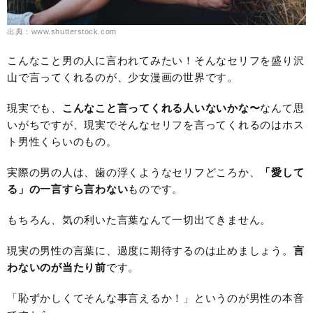
出典：www.shutterstock.com
こんなこと男の人に言われてみたい！そんなセリフを盛り沢
山で言ってくれるのが、少女漫画の世界です。
現実でも、
こんなこと言ってくれる人いないかな〜
なんて思
いがちですが、現実でそんなセリフを言ってくれるのはホス
ト男性くらいのもの。
実際の男の人は、歯の浮くようなセリフどころか、
「愛して
る」の一言すら言わない
ものです。
もちろん、気の利いた言葉なんて一切出てきません。
現実の男性の言葉に、過度に期待するのは止めましょう。
言
わないのが当たり前
です。
「恥ずかしくてそんな事言えるか！」というのが男性の本音