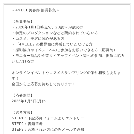
＜4MEEE美容部 部員募集＞
【募集要項】
・2026年1月1日時点で、20歳〜39歳の方
・特定のプロダクションなどと契約されていない方
・コスメ、美容に関心がある方
・『4MEEE』の世界観に共感していただける方
・撮影協力やイベントへのご参加をお願いできる方（応募制）
・モニター商品や企業タイアップイベント等への参加、拡散に協力
いただける方
オンラインイベントやコスメのサンプリングの案件相談もありま
す！
全国からご応募お待ちしております！
【応募期間】
2026年1月5日(月)〜
【選考方法】
STEP1：下記応募フォームよりエントリー
STEP2：書類選考
STEP3：合格された方にのみメールで通知