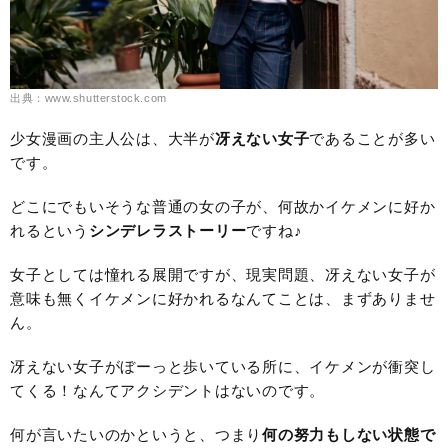
出典：www.shutterstock.com
少女漫画の主人公は、大半が
冴えない女子
であることが多い
です。
どこにでもいそうな普通の女の子が、何故かイケメンに好か
れるという
シンデレラストーリー
ですね♪
女子としては憧れる展開ですが、現実問題、冴えない女子が
意味も無くイケメンに好かれるなんてことは、まずありませ
ん。
冴えない女子がぼーっと歩いている所に、イケメンが衝突し
てくる！なんてアクシデントはないのです。
何が言いたいのかというと、つまり
何の努力もしない状態で