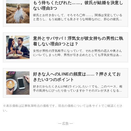
もう待ちくたびれた……。彼氏が結婚を決意し
ない理由3つ
彼氏とお付き合いして、そろそろ◯年……。関係は安定している
と思うし、もう結婚しても良さそうな時期なのに、肝心の彼氏は
なんだかそんな気がないみたい。いったい彼はどう思っている
の？結婚を決意しない理由って何？考えられる「彼自身の問題」3
つを取り上げます。
意外とサバサバ！浮気女が彼女持ちの男性に執
着しない理由3つとは？
女性が男性の浮気相手になっていて、それが男性の恋人や奥さん
にバレてしまった時、男性が引き止めたとしても浮気女性はあっ
さりと引き下がることが多いんです。どうして浮気女性はあっさ
り男性との関係を切れるのでしょうか。今回は、その理由につい
て紹介します。
好きな人へのLINEの頻度は……？押さえてお
きたい3つのポイント
好きだからたくさんLINE(ライン)したい！でも、このペース、相
手の気持ちにぴったり合っていますか？そのズレが大きくなる前
に、好きな人のペースを把握しましょう♪
※表示価格は記事執筆時点の価格です。現在の価格については各サイトでご確認くださ
い。
― 広告 ―