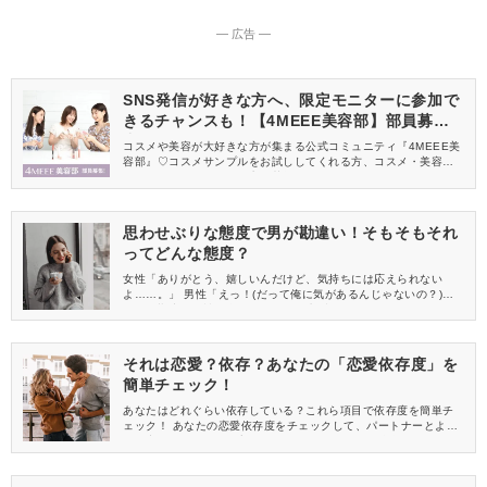
― 広告 ―
SNS発信が好きな方へ、限定モニターに参加で
きるチャンスも！【4MEEE美容部】部員募集
中
コスメや美容が大好きな方が集まる公式コミュニティ『4MEEE美
容部』♡コスメサンプルをお試ししてくれる方、コスメ・美容情報
を一緒に発信してくれる方を募集しています！
思わせぶりな態度で男が勘違い！そもそもそれ
ってどんな態度？
女性「ありがとう、嬉しいんだけど、気持ちには応えられない
よ……。」 男性「えっ！(だって俺に気があるんじゃないの？)」
こんな勘違い男性が多いとしたら、先ずはあなたの思わせぶりな
態度を見直した方が良いかも。
それは恋愛？依存？あなたの「恋愛依存度」を
簡単チェック！
あなたはどれぐらい依存している？これら項目で依存度を簡単チ
ェック！ あなたの恋愛依存度をチェックして、パートナーとより
深い中になれるように心がけてみては？ ちなみに依存することが
一概に悪いことではないからご安心を♡