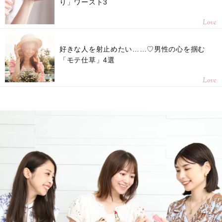
り」ワースト3
Love
好きな人を射止めたい……♡男性の心を掴む
「モテ仕草」4選
Love