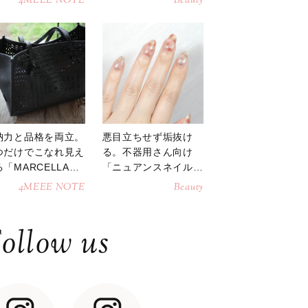
4MEEE NOTE
Beauty
納力と品格を両立。
悪目立ちせず垢抜け
つだけでこなれ見え
る。不器用さん向け
「MARCELLAト
「ニュアンスネイル」
トバッグ」
のやり方
4MEEE NOTE
Beauty
ollow us