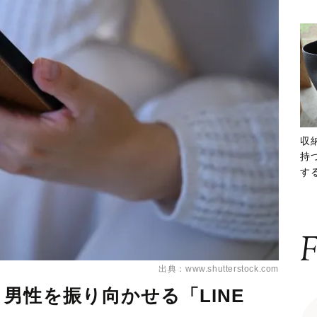
収
持
する
ー
F
出典：www.shutterstock.com
男性を振り向かせる「LINE