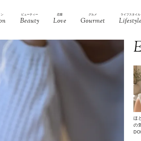
ョン
ビューティー
恋愛
グルメ
ライフスタイル
on
Beauty
Love
Gourmet
Lifestyl
E
ほ
の気
D
大