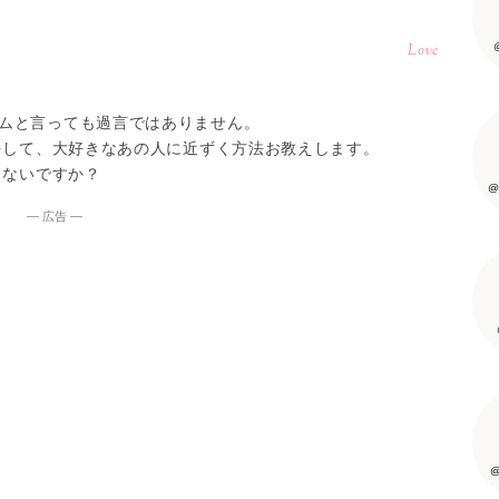
Love
ムと言っても過言ではありません。
方をして、大好きなあの人に近ずく方法お教えします。
くないですか？
@
― 広告 ―
@