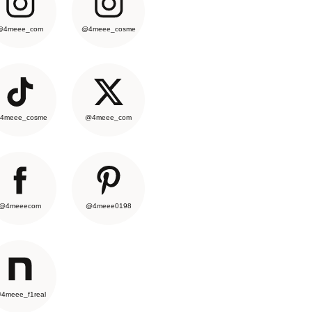
@4meee_com
@4meee_cosme
4meee_cosme
@4meee_com
@4meeecom
@4meee0198
4meee_f1real