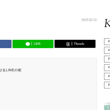
K
2025.02.12
k
LINE
Threads
るLINEの術