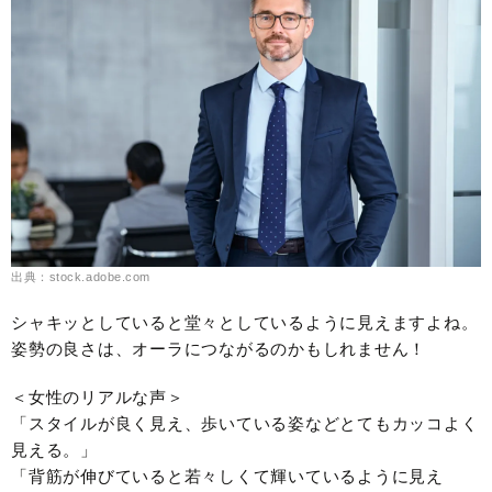
出典：stock.adobe.com
シャキッとしていると堂々としているように見えますよね。
姿勢の良さは、オーラにつながるのかもしれません！
＜女性のリアルな声＞
「スタイルが良く見え、歩いている姿などとてもカッコよく
見える。」
「背筋が伸びていると若々しくて輝いているように見え