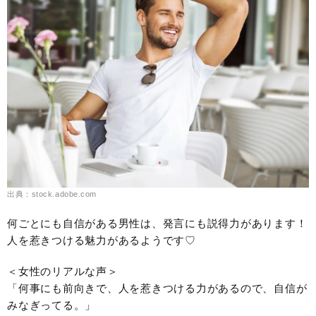
出典：stock.adobe.com
何ごとにも自信がある男性は、発言にも説得力があります！
人を惹きつける魅力があるようです♡
＜女性のリアルな声＞
「何事にも前向きで、人を惹きつける力があるので、自信が
みなぎってる。」