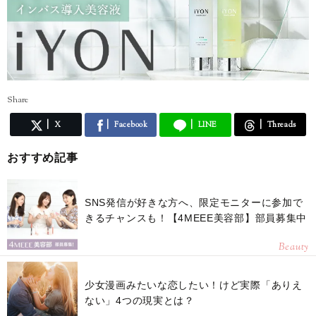
Share
X
Facebook
LINE
Threads
おすすめ記事
SNS発信が好きな方へ、限定モニターに参加で
きるチャンスも！【4MEEE美容部】部員募集中
Beauty
少女漫画みたいな恋したい！けど実際「ありえ
ない」4つの現実とは？