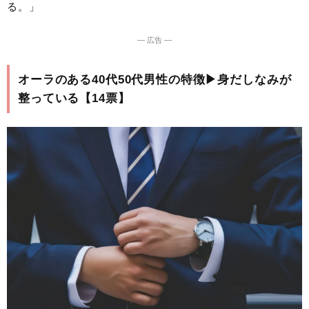
る。」
― 広告 ―
オーラのある40代50代男性の特徴▶︎身だしなみが
整っている【14票】