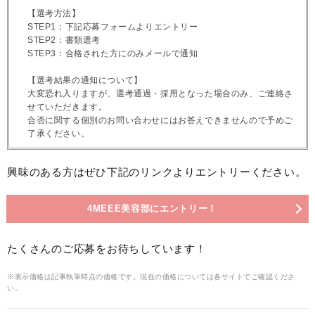
【選考方法】
STEP1：下記応募フォームよりエントリー
STEP2：書類選考
STEP3：合格された方にのみメールで通知
【選考結果の通知について】
大変恐れ入りますが、選考通過・採用となった場合のみ、ご連絡さ
せていただきます。
合否に関する個別のお問い合わせにはお答えできませんので予めご
了承ください。
興味のある方はぜひ下記のリンクよりエントリーください。
4MEEE美容部にエントリー！
たくさんのご応募をお待ちしています！
※表示価格は記事執筆時点の価格です。現在の価格については各サイトでご確認くださ
い。