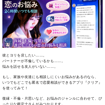
彼とヨリを戻したい……。
パートナーが不倫しているかも……。
悩みを話せる友人がいない……。
もし、家族や友達にも相談しにくいお悩みがあるのなら、
いつでもどこでも匿名で恋愛相談ができるアプリ『クリア』
を使ってみて！
復縁・不倫・片思いなど、お悩みのジャンルに合わせて、ぴ
ったりな鑑定士さんがみつかります。