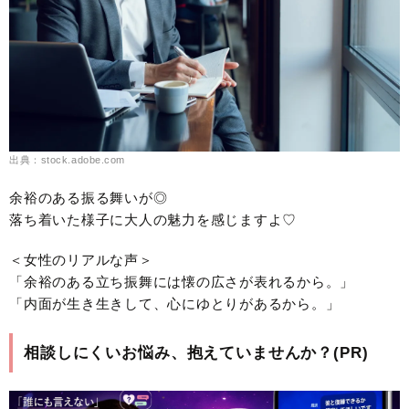
出典：stock.adobe.com
余裕のある振る舞いが◎
落ち着いた様子に大人の魅力を感じますよ♡
＜女性のリアルな声＞
「余裕のある立ち振舞には懐の広さが表れるから。」
「内面が生き生きして、心にゆとりがあるから。」
相談しにくいお悩み、抱えていませんか？(PR)