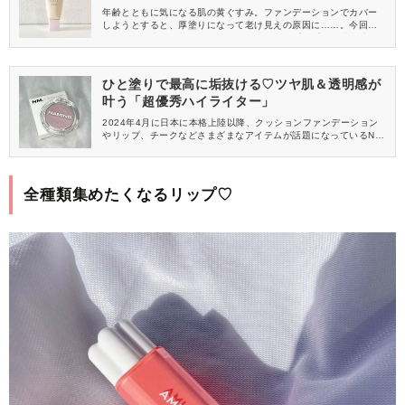
年齢とともに気になる肌の黄ぐすみ。ファンデーションでカバー
しようとすると、厚塗りになって老け見えの原因に……。今回
は、そんな大人の黄ぐすみ悩みをカバーするプチプラ化粧下地を
紹介します。ぜひ、参考にしてみてください。
ひと塗りで最高に垢抜ける♡ツヤ肌＆透明感が
叶う「超優秀ハイライター」
2024年4月に日本に本格上陸以降、クッションファンデーション
やリップ、チークなどさまざまなアイテムが話題になっているNA
MING.(ネーミング)。ブランドミューズをTWICE(トゥワイス)のナ
ヨンさんが務めていることでも、注目を集めています。今大注目
の韓国コスメブランドがWonjungyo(ウォンジョンヨ)とコラボ！
夢のようなコラボアイテムから、今回はハイライターをレビュー
全種類集めたくなるリップ♡
します。