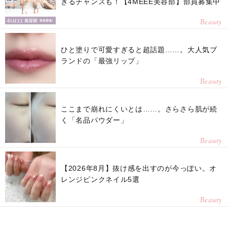
きるチャンスも！【4MEEE美容部】部員募集中
Beauty
ひと塗りで可愛すぎると超話題……。大人気ブ
ランドの「最強リップ」
Beauty
ここまで崩れにくいとは……。さらさら肌が続
く「名品パウダー」
Beauty
【2026年8月】抜け感を出すのが今っぽい。オ
レンジピンクネイル5選
Beauty