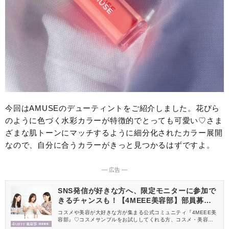
今回はAMUSEのデューティントをご紹介しました。花びら
のように色づく水彩カラーが特徴的でとっても可愛い♡さま
ざまな肌トーンにマッチするように細分化されたカラー展開
なので、自分に合うカラーがきっと見つかるはずですよ。
― 広告 ―
SNS発信が好きな方へ、限定モニターに参加で
きるチャンスも！【4MEEE美容部】部員募集
中
コスメや美容が大好きな方が集まる公式コミュニティ『4MEEE美
容部』♡コスメサンプルをお試ししてくれる方、コスメ・美容情報
を一緒に発信してくれる方を募集しています！