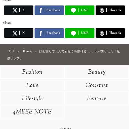
Share
X
Facebook
LINE
Threads
Share
X
Facebook
LINE
Threads
TOP
Beauty
ひと塗りでとんでもなく垢抜ける……。大バズりした「最
強リップ」
Fashion
Beauty
Love
Gourmet
Lifestyle
Feature
4MEEE NOTE