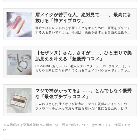
眉メイクが苦手な人、絶対見て……。最高に垢
抜ける「神アイブロウ」
最近ではトレンドのうす眉メイクをするために、眉毛をブリーチ
する人も多いですよね。今回は、脱色をせずとも自眉の黒色を隠
してくれるCANMAKE(キャンメイク)の「コンシーラーブロウマス
カラ」をご紹介します！発売当初は入手困難になるほど大人気だ
った脱色風アイブロウで、ふんわり垢抜け眉にチェンジできます
よ♡
【セザンヌ】さん、さすが……。ひと塗りで美
肌見えを叶える「超優秀コスメ」
CEZANNE(セザンヌ)「毛穴レスパウダー」〈CL クリア〉は、テ
カリや毛穴目立ちを抑えてくれるフェイスパウダーです。ファン
デーションの色を邪魔しないクリアカラーなので、どんなメイク
にも使いやすい万能品。今回は、こちらのフェイスパウダーをレ
ビューしますね♡
マジで神がかってるよ……。とんでもなく優秀
な「最強プチプラコスメ」
ふんわりとした仕上がりが魅力の、マット質感のアイシャドウ。
ラメやパールが入っておらず落ち着いた印象になるため、ビジネ
スシーンや冠婚葬祭などでも重宝するアイテムです。そんなマッ
トなアイシャドウを探している方におすすめなのが、CANMAKE
(キャンメイク)の『パーフェクトマルチアイズ』！全5色の中か
※表示価格は記事執筆時点の価格です。現在の価格については各サイトでご確認くださ
ら、今回は新色をご紹介します。
い。