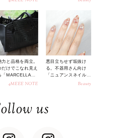
4MEEE NOTE
Beauty
納力と品格を両立。
悪目立ちせず垢抜け
つだけでこなれ見え
る。不器用さん向け
「MARCELLAト
「ニュアンスネイル」
トバッグ」
のやり方
4MEEE NOTE
Beauty
ollow us