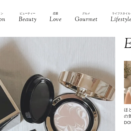
ョン
ビューティー
恋愛
グルメ
ライフスタイル
on
Beauty
Love
Gourmet
Lifestyl
E
ほ
の気
D
大