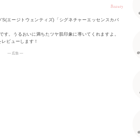
Beauty
0'S(エージトウェンティズ)「シグネチャーエッセンスカバ
です。うるおいに満ちたツヤ肌印象に導いてくれますよ。
をレビューします！
@
― 広告 ―
@