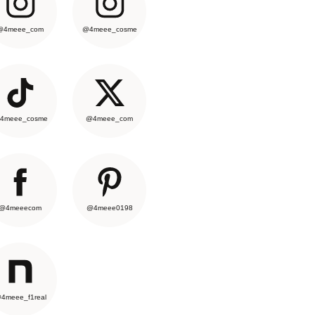
@4meee_com
@4meee_cosme
4meee_cosme
@4meee_com
@4meeecom
@4meee0198
4meee_f1real