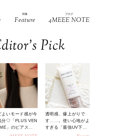
特集
ブログ
e
Feature
4MEEE NOTE
ditor’s Pick
どよいモード感が今
透明感、爆上がりで
分♡「PLUS VEN
す……。使い心地がよ
OME」のピアスが
すぎる「最強UV下
活躍
地」