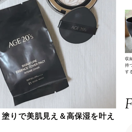
収
持
する
ー
F
と塗りで美肌見え＆高保湿を叶え