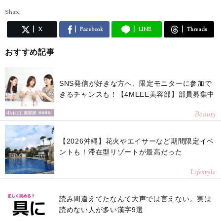
Share
X
Facebook
LINE
Threads
おすすめ記事
SNS発信が好きな方へ、限定モニターに参加で
きるチャンスも！【4MEEE美容部】部員募集中
Beauty
【2026沖縄】花火やエイサーなど期間限定イベ
ントも！滞在型リゾートが最高だった
Lifestyle
読み間違えてたなんて大声では言えない。実は
読めない人が多い漢字9選