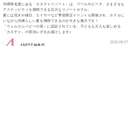
沖縄県名護にある「カヌチャリゾート」は、プールやビーチ、さまざまな
アクティビティを満喫できる広大なリゾートホテル。
夏には花火や縁日、エイサーなど季節限定イベントも開催され、ホテルに
いながら沖縄らしい夏を満喫できるのが大きな魅力です！
「ウェルカムベビーの宿」に認定されている、子どもも大人も楽しめる
「カヌチャ」の宿泊レポをお届けします♪
2026.08.07
4MEEE編集部
まるでひとつの街！「ウェルカムベビーの宿」認定
のカヌチャリゾート