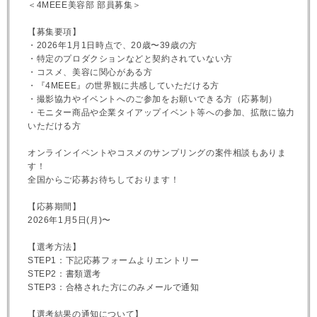
＜4MEEE美容部 部員募集＞
【募集要項】
・2026年1月1日時点で、20歳〜39歳の方
・特定のプロダクションなどと契約されていない方
・コスメ、美容に関心がある方
・『4MEEE』の世界観に共感していただける方
・撮影協力やイベントへのご参加をお願いできる方（応募制）
・モニター商品や企業タイアップイベント等への参加、拡散に協力
いただける方
オンラインイベントやコスメのサンプリングの案件相談もありま
す！
全国からご応募お待ちしております！
【応募期間】
2026年1月5日(月)〜
【選考方法】
STEP1：下記応募フォームよりエントリー
STEP2：書類選考
STEP3：合格された方にのみメールで通知
【選考結果の通知について】