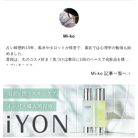
Mi-ko
占い師歴約15年。風水やタロットが得意で、最近では心理学の勉強も始
めました。
普段は、大のコスメ好き！気づけば数日に1回のペースで化粧品を購入
していることも……。
ストレスが多い今の時代……癒やしが欲しいという方のために、のんび
Mi-ko 記事一覧へ
りした海辺の街からみなさんの心を少しだけ暖かくする言葉をお届けで
きれば嬉しいです。