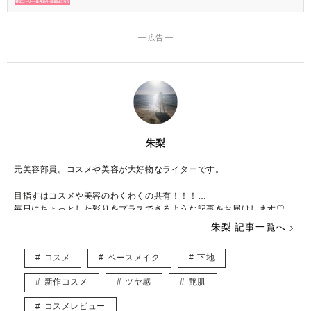
― 広告 ―
朱梨
元美容部員。コスメや美容が大好物なライターです。
目指すはコスメや美容のわくわくの共有！！！
毎日にちょっとした彩りをプラスできるような記事をお届けします♡
朱梨 記事一覧へ
◆保有資格◆
日本化粧品検定特級コスメコンシェルジュ、コスメライター、化粧品成
コスメ
ベースメイク
下地
分上級スペシャリスト(化粧品成分検定 1級)
新作コスメ
ツヤ感
艶肌
◆Instagram◆
https://www.instagram.com/akr_cosme/
コスメレビュー