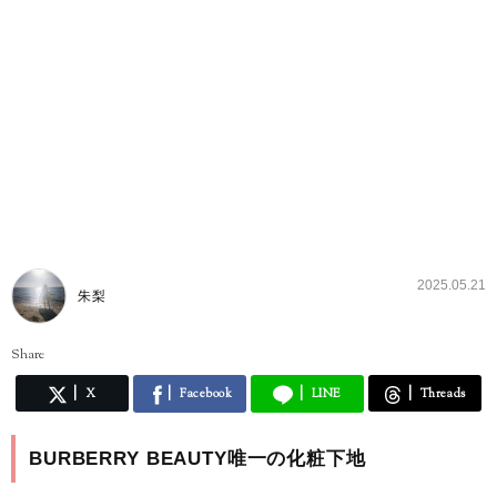
2025.05.21
朱梨
Share
X
Facebook
LINE
Threads
BURBERRY BEAUTY唯一の化粧下地