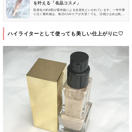
を叶える「名品コスメ」
肌老化の約8割が紫外線による光老化といわれています。一年中降
り注ぐ紫外線は、毎日のUVケアが大切！でも、日焼け止めは軋み
やベタつきが気になって、塗るのも面倒……。そんな方におすす
めなのが、ELIXIR(エリクシール)のUV乳液。スキンケア感覚でサ
ッと塗れて、下地にもなるから忙しい朝の時短ケアにぴったりで
すよ。日焼け止めを無理なく習慣化できるかも♡
ハイライターとして使っても美しい仕上がりに♡