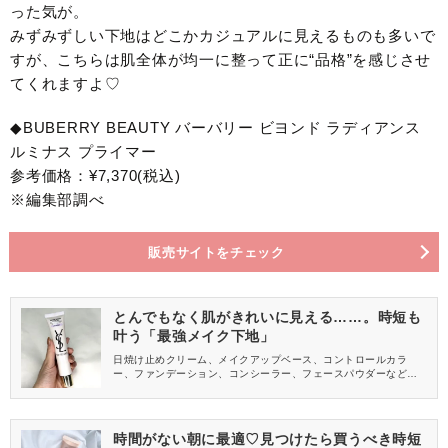
った気が。
みずみずしい下地はどこかカジュアルに見えるものも多いで
すが、こちらは肌全体が均一に整って正に“品格”を感じさせ
てくれますよ♡
◆BUBERRY BEAUTY バーバリー ビヨンド ラディアンス
ルミナス プライマー
参考価格：¥7,370(税込)
※編集部調べ
販売サイトをチェック
とんでもなく肌がきれいに見える……。時短も
叶う「最強メイク下地」
日焼け止めクリーム、メイクアップベース、コントロールカラ
ー、ファンデーション、コンシーラー、フェースパウダーなどな
ど……。ベースメイクをしっかりやろうと思うと、使うアイテム
数も手順も多くなって大変ですよね。今回は、1本で何役も担って
くれるうえに仕上がりも抜群なYVES SAINT LAURENT (イヴ・
サンローラン)『トップ シークレット インスタント トーンアッ
時間がない朝に最適♡見つけたら買うべき時短
プ』をご紹介します。