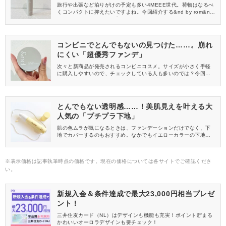
旅行や出張など泊りがけの予定も多い4MEEE世代。荷物はなるべ
くコンパクトに抑えたいですよね。今回紹介する&nd by rom&nd
(アンドバイロムアンド)「メロウスキンリキッドファンデーショ
ン」は、小さなサイズで持ち運びにぴったり！仕上がりもキレイ
なおすすめアイテムなので、ぜひチェックしてください。
コンビニでとんでもないの見つけた……。崩れ
にくい「超優秀ファンデ」
次々と新商品が発売されるコンビニコスメ。サイズが小さく手軽
に購入しやすいので、チェックしている人も多いのでは？今回は
コンビニコスメのなかでも忙しい4MEEE世代にぴったりの&nd b
y rom&nd(アンドバイロムアンド)「コンフォートベルベットプレ
スパウダーファンデーション」を紹介します。
とんでもない透明感……！美肌見えを叶える大
人気の「プチプラ下地」
肌の色ムラが気になるときは、ファンデーションだけでなく、下
地でカバーするのもおすすめ。なかでもイエローカラーの下地
は、肌のトーンを整えて顔色をパッと明るく見せてくれます♪今回
は、CandyDoll(キャンディドール)の「トーンアップUVベース」
から、色ムラ補正に優れた〈レモン〉をご紹介します！
※表示価格は記事執筆時点の価格です。現在の価格については各サイトでご確認くださ
い。
新規入会＆条件達成で最大23,000円相当プレゼ
ント！
三井住友カード（NL）はデザインも機能も充実！ポイント貯まる
かわいいオーロラデザインも要チェック！