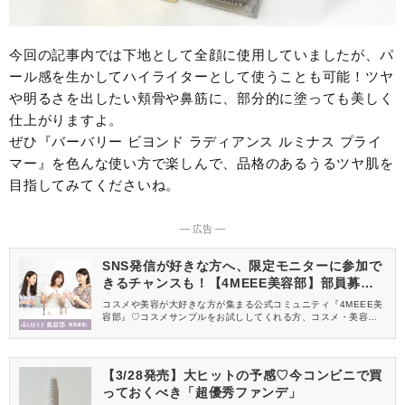
今回の記事内では下地として全顔に使用していましたが、パ
ール感を生かしてハイライターとして使うことも可能！ツヤ
や明るさを出したい頬骨や鼻筋に、部分的に塗っても美しく
仕上がりますよ。
ぜひ『バーバリー ビヨンド ラディアンス ルミナス プライ
マー』を色んな使い方で楽しんで、品格のあるうるツヤ肌を
目指してみてくださいね。
― 広告 ―
SNS発信が好きな方へ、限定モニターに参加で
きるチャンスも！【4MEEE美容部】部員募集
中
コスメや美容が大好きな方が集まる公式コミュニティ『4MEEE美
容部』♡コスメサンプルをお試ししてくれる方、コスメ・美容情報
を一緒に発信してくれる方を募集しています！
【3/28発売】大ヒットの予感♡今コンビニで買
っておくべき「超優秀ファンデ」