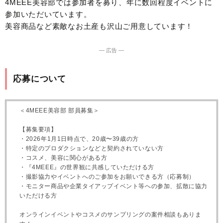
4MEEE美容部では参加者を募り、年に数回程度イベントに
参加いただいています。
美容商品など素敵なお土産も沢山ご用意しています！
― 広告 ―
応募について
＜4MEEE美容部 部員募集＞
【募集要項】
・2026年1月1日時点で、20歳〜39歳の方
・特定のプロダクションなどと契約されていない方
・コスメ、美容に関心がある方
・『4MEEE』の世界観に共感していただける方
・撮影協力やイベントへのご参加をお願いできる方（応募制）
・モニター商品や企業タイアップイベント等への参加、拡散に協力
いただける方
オンラインイベントやコスメのサンプリングの案件相談もありま