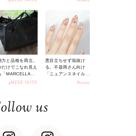
4MEEE NOTE
Beauty
納力と品格を両立。
悪目立ちせず垢抜け
つだけでこなれ見え
る。不器用さん向け
「MARCELLAト
「ニュアンスネイル」
トバッグ」
のやり方
4MEEE NOTE
Beauty
ollow us