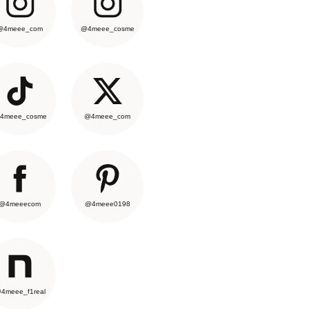
@4meee_com
@4meee_cosme
4meee_cosme
@4meee_com
@4meeecom
@4meee0198
4meee_f1real