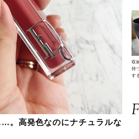
収
持
する
ー
F
……。高発色なのにナチュラルな