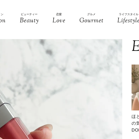
ョン
ビューティー
恋愛
グルメ
ライフスタイル
on
Beauty
Love
Gourmet
Lifestyl
E
ほ
の気
D
大