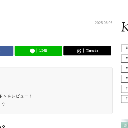
K
2025.06.06
k
LINE
Threads
ッド＞をレビュー！
よう
の？