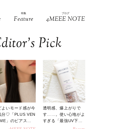
特集
ブログ
e
Feature
4MEEE NOTE
ditor’s Pick
どよいモード感が今
透明感、爆上がりで
分♡「PLUS VEN
す……。使い心地がよ
OME」のピアスが
すぎる「最強UV下
活躍
地」