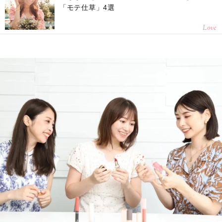
「モテ仕草」4選
Love