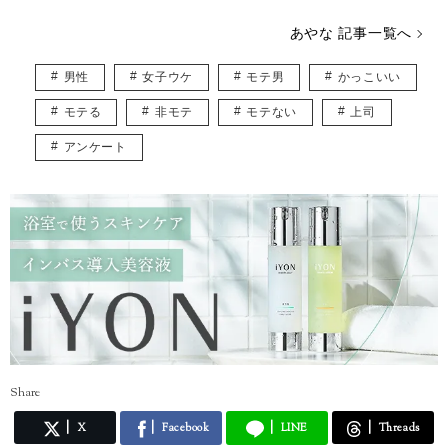
あやな 記事一覧へ
男性
女子ウケ
モテ男
かっこいい
モテる
非モテ
モテない
上司
アンケート
Share
X
Facebook
LINE
Threads