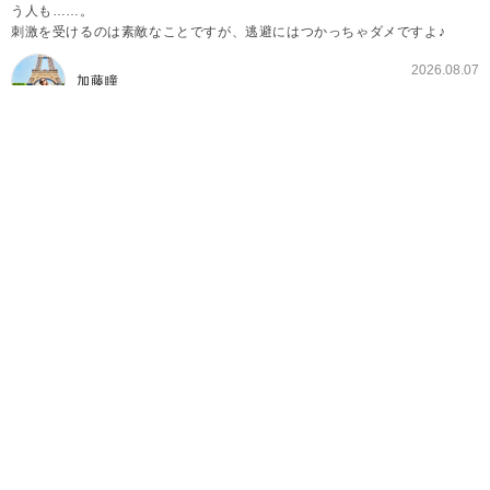
う人も……。
刺激を受けるのは素敵なことですが、逃避にはつかっちゃダメですよ♪
2026.08.07
加藤瞳
悲しいけど現実では“ありえない”漫画の世界
ドキドキ・ワクワクする少女漫画を読んでいると、段々と
「現実でもこんなことないかな〜」なんて思ってしまうもの
です。
もちろん、憧れてご自身の恋する心を刺激するのは良いので
すが、その憧れを強く持ちすぎてしまうと、彼氏ができない
原因を作ることにもなってしまいます。
理想と現実の違いを理解することも、大切なことです。
今回は、漫画では日常茶飯事でも現実ではありえないことを
紹介します。