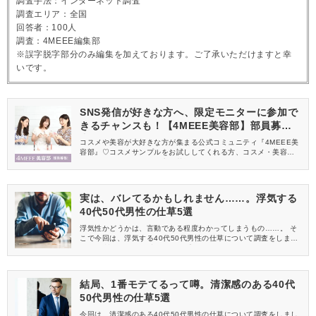
調査手法：インターネット調査
調査エリア：全国
回答者：100人
調査：4MEEE編集部
※誤字脱字部分のみ編集を加えております。ご了承いただけますと幸
いです。
SNS発信が好きな方へ、限定モニターに参加で
きるチャンスも！【4MEEE美容部】部員募集
中
コスメや美容が大好きな方が集まる公式コミュニティ『4MEEE美
容部』♡コスメサンプルをお試ししてくれる方、コスメ・美容情報
を一緒に発信してくれる方を募集しています！
実は、バレてるかもしれません……。浮気する
40代50代男性の仕草5選
浮気性かどうかは、言動である程度わかってしまうもの……。 そ
こで今回は、浮気する40代50代男性の仕草について調査をしまし
た。 女性たちの鋭い意見もお見逃しなく！
結局、1番モテてるって噂。清潔感のある40代
50代男性の仕草5選
今回は、清潔感のある40代50代男性の仕草について調査をしまし