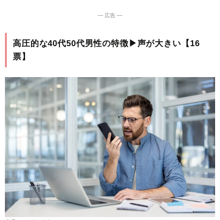
― 広告 ―
高圧的な40代50代男性の特徴▶︎声が大きい【16
票】