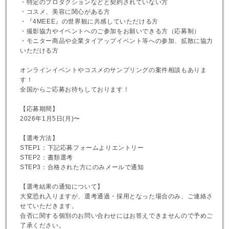
・特定のプロダクションなどと契約されていない方
・コスメ、美容に関心がある方
・『4MEEE』の世界観に共感していただける方
・撮影協力やイベントへのご参加をお願いできる方（応募制）
・モニター商品や企業タイアップイベント等への参加、拡散に協力
いただける方
オンラインイベントやコスメのサンプリングの案件相談もありま
す！
全国からご応募お待ちしております！
【応募期間】
2026年1月5日(月)〜
【選考方法】
STEP1：下記応募フォームよりエントリー
STEP2：書類選考
STEP3：合格された方にのみメールで通知
【選考結果の通知について】
大変恐れ入りますが、選考通過・採用となった場合のみ、ご連絡さ
せていただきます。
合否に関する個別のお問い合わせにはお答えできませんので予めご
了承ください。