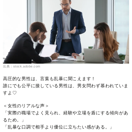
出典：stock.adobe.com
高圧的な男性は、言葉も乱暴に聞こえます！
誰にでも公平に接している男性は、男女問わず慕われていま
すよ♡
＜女性のリアルな声＞
「実際の職場でよく見られ、経験や立場を盾にする傾向があ
るため。」
「乱暴な口調で相手より優位に立ちたい感がある。」