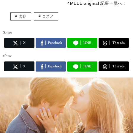
4MEEE original 記事一覧へ
美容
コスメ
Share
X
Facebook
LINE
Threads
Share
X
Facebook
LINE
Threads