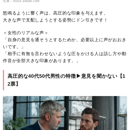
出典：stock.adobe.com
怒鳴るように響く声は、高圧的な印象を与えます。
大きな声で支配しようとする姿勢にドン引きです！
＜女性のリアルな声＞
「自身の意見を通そうとするためか、必要以上に声がおおき
いです。」
「相手に有無を言わせないような圧をかける人は話し方や動
作音が全部大きな印象があります。」
高圧的な40代50代男性の特徴▶︎意見を聞かない【1
2票】