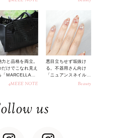
4MEEE NOTE
Beauty
納力と品格を両立。
悪目立ちせず垢抜け
つだけでこなれ見え
る。不器用さん向け
「MARCELLAト
「ニュアンスネイル」
トバッグ」
のやり方
4MEEE NOTE
Beauty
ollow us