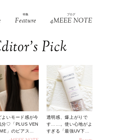
特集
ブログ
e
Feature
4MEEE NOTE
ditor’s Pick
どよいモード感が今
透明感、爆上がりで
分♡「PLUS VEN
す……。使い心地がよ
OME」のピアスが
すぎる「最強UV下
活躍
地」