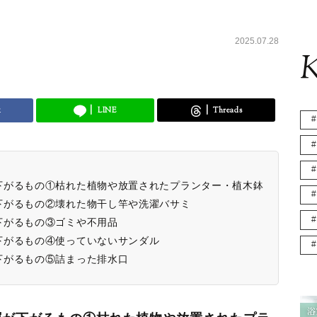
2025.07.28
K
k
LINE
Threads
下がるもの①枯れた植物や放置されたプランター・植木鉢
下がるもの②壊れた物干し竿や洗濯バサミ
下がるもの③ゴミや不用品
下がるもの④使っていないサンダル
下がるもの⑤詰まった排水口