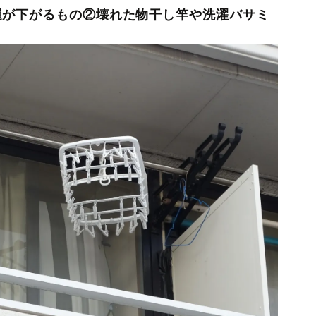
運が下がるもの②壊れた物干し竿や洗濯バサミ