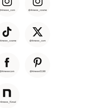
@4meee_com
@4meee_cosme
4meee_cosme
@4meee_com
@4meeecom
@4meee0198
4meee_f1real