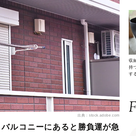
収
持
する
ー
F
出典：stock.adobe.com
。バルコニーにあると勝負運が急