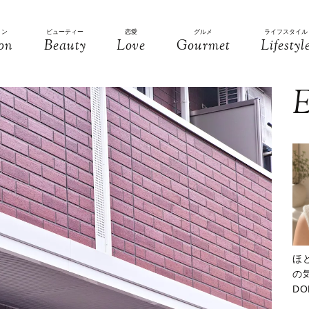
ョン
ビューティー
恋愛
グルメ
ライフスタイル
on
Beauty
Love
Gourmet
Lifestyl
E
ほ
の気
D
大