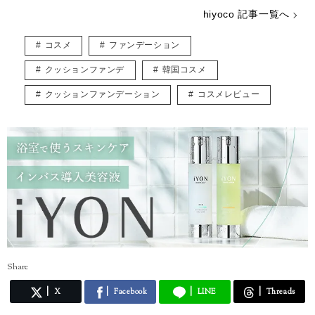
これまでの経験と知識を活かし、読者の「知りたい！」に寄り添った記
hiyoco 記事一覧へ
事づくりを心がけています。
「忙しい毎日でも、美しさと楽しさを忘れずに」そんな想いを込めて、
コスメ
ファンデーション
コスメの魅力をお届けします！
クッションファンデ
韓国コスメ
クッションファンデーション
コスメレビュー
Share
X
Facebook
LINE
Threads