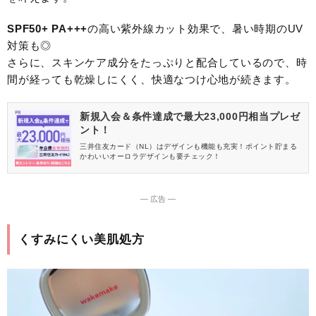
SPF50+ PA+++
の高い紫外線カット効果で、暑い時期のUV
対策も◎
さらに、スキンケア成分をたっぷりと配合しているので、時
間が経っても乾燥しにくく、快適なつけ心地が続きます。
新規入会＆条件達成で最大23,000円相当プレゼ
ント！
三井住友カード（NL）はデザインも機能も充実！ポイント貯まる
かわいいオーロラデザインも要チェック！
― 広告 ―
くすみにくい美肌処方