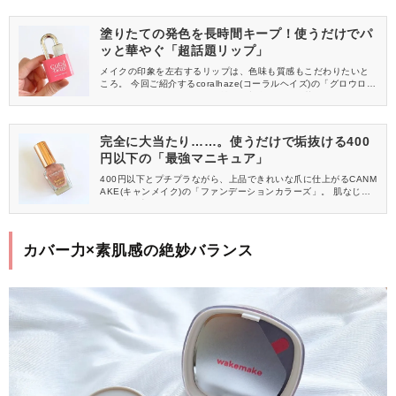
塗りたての発色を長時間キープ！使うだけでパ
ッと華やぐ「超話題リップ」
メイクの印象を左右するリップは、色味も質感もこだわりたいと
ころ。 今回ご紹介するcoralhaze(コーラルヘイズ)の「グロウロッ
クゼリーティント」は、ひと塗りで顔色がパッと華やぎ、うるツ
ヤ唇に仕上がる話題のアイテム。 明るくなじみのいい人気のピン
クカラー〈102 キャンディ〉をチェックしていきましょう！
完全に大当たり……。使うだけで垢抜ける400
円以下の「最強マニキュア」
400円以下とプチプラながら、上品できれいな爪に仕上がるCANM
AKE(キャンメイク)の「ファンデーションカラーズ」。 肌なじみ
よく透明感のある発色と、ムラになりにくい塗りやすさで人気の
アイテムです。 今回は、甘すぎず大人っぽいカラーで、きちんと
感も演出できる〈09 ダスティピンク〉をご紹介します。
カバー力×素肌感の絶妙バランス