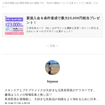
〈G02 ピンクムーンの雫〉をレビュー！使用感や定番のリップモ
※表示価格は記事執筆時点の価格です。現在の価格については各サイトでご確認くださ
ンスターとの違いについてご紹介します。
い。
新規入会＆条件達成で最大23,000円相当プレゼ
ント！
三井住友カード（NL）はデザインも機能も充実！ポイント貯まる
かわいいオーロラデザインも要チェック！
― 広告 ―
hiyoco
スキンケアとプチプラメイクが大好きな元美容部員のアラサーです。
趣味はコスメの情報収集と推し活♡
美容部員を退職後に、大好きな化粧品の知識をより深めるために日本化
粧品検定1級を取得。