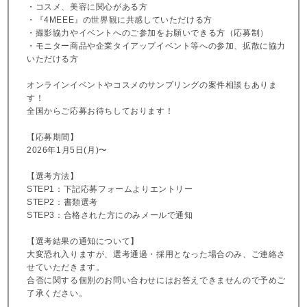
・コスメ、美容に関心がある方
・『4MEEE』の世界観に共感していただける方
・撮影協力やイベントへのご参加をお願いできる方（応募制）
・モニター商品や企業タイアップイベント等への参加、拡散に協力
いただける方
オンラインイベントやコスメのサンプリングの案件相談もありま
す！
全国からご応募お待ちしております！
【応募期間】
2026年1月5日(月)〜
【選考方法】
STEP1：下記応募フォームよりエントリー
STEP2：書類選考
STEP3：合格された方にのみメールで通知
【選考結果の通知について】
大変恐れ入りますが、選考通過・採用となった場合のみ、ご連絡さ
せていただきます。
合否に関する個別のお問い合わせにはお答えできませんので予めご
了承ください。