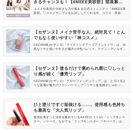
きるチャンスも！【4MEEE美容部】部員募集
中
コスメや美容が大好きな方が集まる公式コミュニティ『4MEEE美
容部』♡コスメサンプルをお試ししてくれる方、コスメ・美容情報
を一緒に発信してくれる方を募集しています！
【セザンヌ】メイク苦手な人、絶対見て！とん
でもなく使いやすい「神コスメ」
CEZANNE(セザンヌ)「ライティングアップアイシャドウ」は、自
然なツヤと使いやすさが魅力の3色パレット。テクニックいらずで
グラデーションが仕上がるため、アイメイク初心者にもおすすめ
です。今回は、ふんわり血色感とくすみ補正が叶う「02 ペタルピ
ンク」をレビューします！
【セザンヌ】塗るだけで褒められ唇に♡しっと
り感が続く「優秀リップ」
CEZANNE(セザンヌ)「グロウフォンデュリップ」は、とろけるよ
うな質感が魅力のプランパーリップ♡ツヤと血色感がじゅわっと広
がって、縦じわが気にならないぷるんとした“うるむちリップ”が叶
う優秀アイテムです。今回は、落ち着いた色味が大人可愛い「02
レイジーローズ」をご紹介します！
ひと塗りですぐ垢抜ける……。使用感も色持ち
も最高な「大人気リップ」
発売以来ずっと注目を集めているKATE(ケイト)の「リップモンス
ター」シリーズ。なかでも「リップモンスター ツヤバース」は、
とろけるような感触で唇に密着し、みずみずしいうるツヤ感を演
出できるのが魅力です♡今回は、肌なじみのいいピンクカラーの