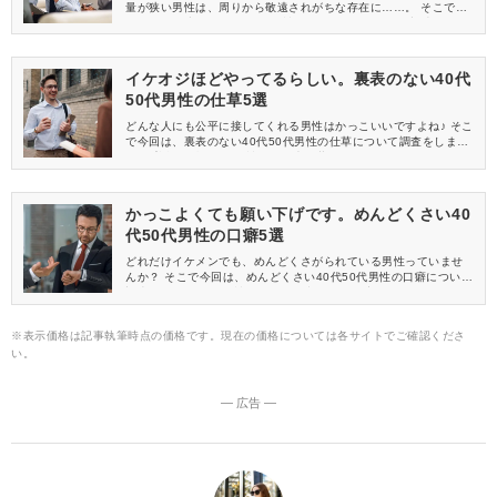
量が狭い男性は、周りから敬遠されがちな存在に……。 そこで今
回は、器が小さい40代50代男性がしないことについて調査をしま
した！ 女性たちのリアルな声もお見逃しなく。
イケオジほどやってるらしい。裏表のない40代
50代男性の仕草5選
どんな人にも公平に接してくれる男性はかっこいいですよね♪ そこ
で今回は、裏表のない40代50代男性の仕草について調査をしまし
た。 普段は聞けない女性たちの声と共にお届けします！
かっこよくても願い下げです。めんどくさい40
代50代男性の口癖5選
どれだけイケメンでも、めんどくさがられている男性っていませ
んか？ そこで今回は、めんどくさい40代50代男性の口癖について
調査をしました！ 女性たちの鋭い意見にもご注目ください。
※表示価格は記事執筆時点の価格です。現在の価格については各サイトでご確認くださ
い。
― 広告 ―