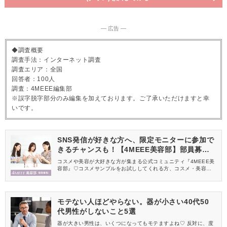
― 広告 ―
◆調査概要
調査手法：インターネット調査
調査エリア：全国
回答者：100人
調査：4MEEE編集部
※誤字脱字部分のみ編集を加えております。ご了承いただけますと幸
いです。
SNS発信が好きな方へ、限定モニターに参加で
きるチャンスも！【4MEEE美容部】部員募集
中
コスメや美容が大好きな方が集まる公式コミュニティ『4MEEE美
容部』♡コスメサンプルをお試ししてくれる方、コスメ・美容情報
を一緒に発信してくれる方を募集しています！
モテない人ほどやらない。器が小さい40代50
代男性がしないこと5選
器が大きい男性は、いくつになってもモテますよね♡ 反対に、度