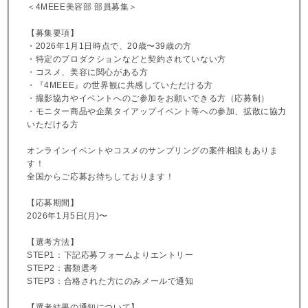
＜4MEEE美容部 部員募集＞
【募集要項】
・2026年1月1日時点で、20歳〜39歳の方
・特定のプロダクションなどと契約されていない方
・コスメ、美容に関心がある方
・『4MEEE』の世界観に共感していただける方
・撮影協力やイベントへのご参加をお願いできる方（応募制）
・モニター商品や企業タイアップイベント等への参加、拡散に協力
いただける方
オンラインイベントやコスメのサンプリングの案件相談もありま
す！
全国からご応募お待ちしております！
【応募期間】
2026年1月5日(月)〜
【選考方法】
STEP1：下記応募フォームよりエントリー
STEP2：書類選考
STEP3：合格された方にのみメールで通知
【選考結果の通知について】