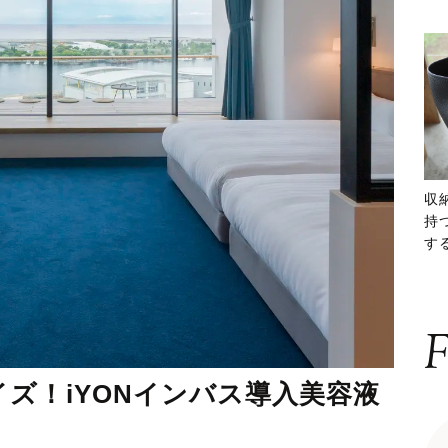
収
持
する
ー
F
ズ！iYONインバス導入美容液