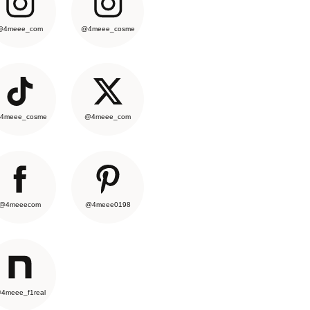
@4meee_com
@4meee_cosme
4meee_cosme
@4meee_com
@4meeecom
@4meee0198
4meee_f1real