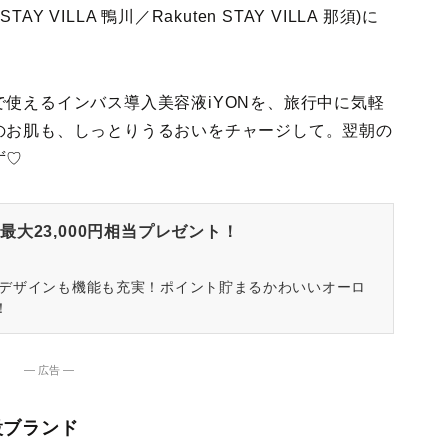
STAY VILLA 鴨川／Rakuten STAY VILLA 那須)に
使えるインバス導入美容液iYONを、旅行中に気軽
のお肌も、しっとりうるおいをチャージして。翌朝の
ず♡
大23,000円相当プレゼント！
はデザインも機能も充実！ポイント貯まるかわいいオーロ
！
― 広告 ―
設ブランド