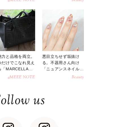
4MEEE NOTE
Beauty
納力と品格を両立。
悪目立ちせず垢抜け
つだけでこなれ見え
る。不器用さん向け
「MARCELLAト
「ニュアンスネイル」
トバッグ」
のやり方
4MEEE NOTE
Beauty
ollow us