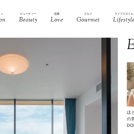
ョン
ビューティー
恋愛
グルメ
ライフスタイル
on
Beauty
Love
Gourmet
Lifestyl
E
ほ
の気
D
大