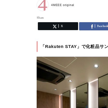
4MEEE original
Share
X
Faceboo
「Rakuten STAY」で化粧品