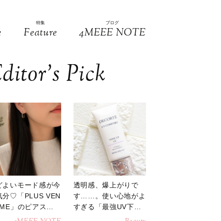
特集
ブログ
e
Feature
4MEEE NOTE
ditor’s Pick
どよいモード感が今
透明感、爆上がりで
分♡「PLUS VEN
す……。使い心地がよ
OME」のピアスが
すぎる「最強UV下
活躍
地」