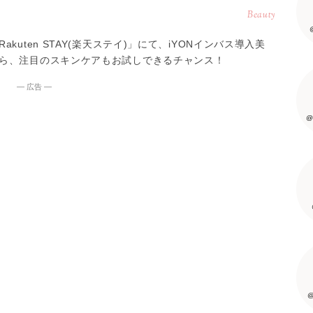
Beauty
uten STAY(楽天ステイ)」にて、iYONインバス導入美
ら、注目のスキンケアもお試しできるチャンス！
― 広告 ―
@
@