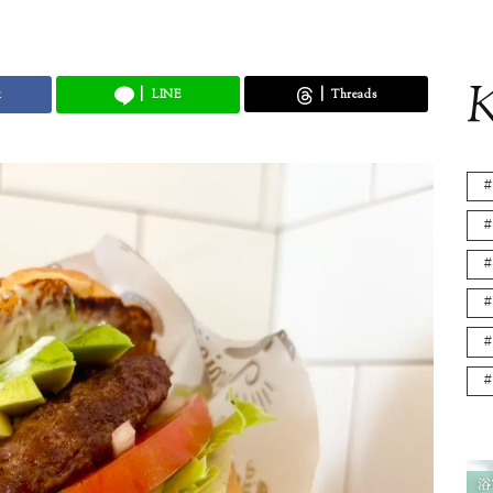
K
k
LINE
Threads