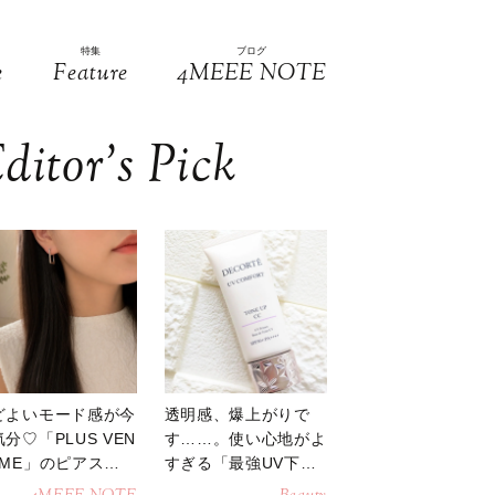
特集
ブログ
e
Feature
4MEEE NOTE
ditor’s Pick
どよいモード感が今
透明感、爆上がりで
分♡「PLUS VEN
す……。使い心地がよ
OME」のピアスが
すぎる「最強UV下
活躍
地」