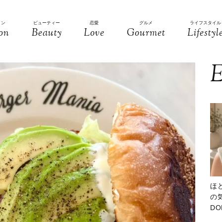
ョン
ビューティー
恋愛
グルメ
ライフスタイル
on
Beauty
Love
Gourmet
Lifestyl
E
ほ
の気
D
大