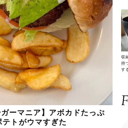
収
持
する
ー
F
ーガーマニア】アボカドたっぷ
ポテトがウマすぎた