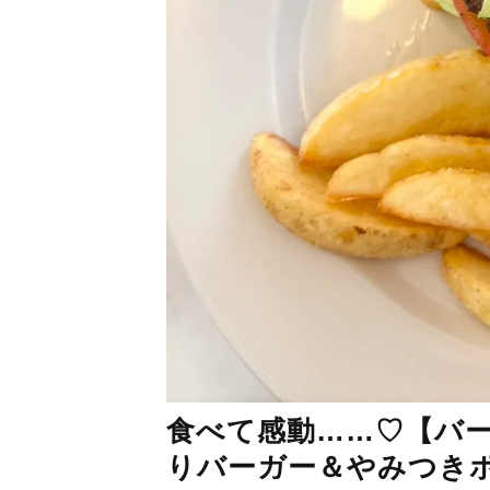
食べて感動……♡【バ
りバーガー＆やみつき