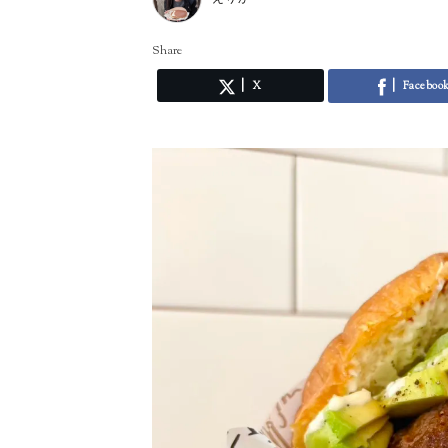
Share
X
Faceboo