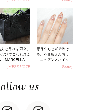
4MEEE NOTE
Beauty
納力と品格を両立。
悪目立ちせず垢抜け
つだけでこなれ見え
る。不器用さん向け
「MARCELLAト
「ニュアンスネイル」
トバッグ」
のやり方
4MEEE NOTE
Beauty
ollow us