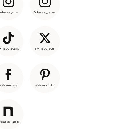
@4meee_com
@4meee_cosme
4meee_cosme
@4meee_com
@4meeecom
@4meee0198
4meee_f1real