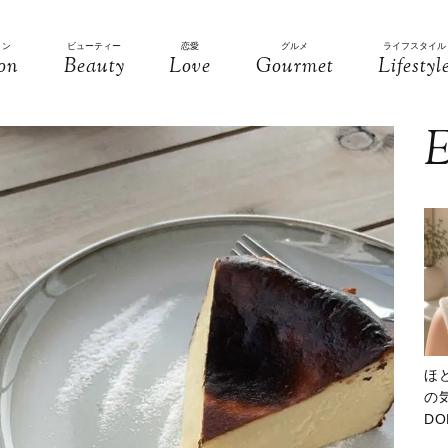
ョン
ビューティー
恋愛
グルメ
ライフスタイル
on
Beauty
Love
Gourmet
Lifestyl
E
ほ
の気
D
大