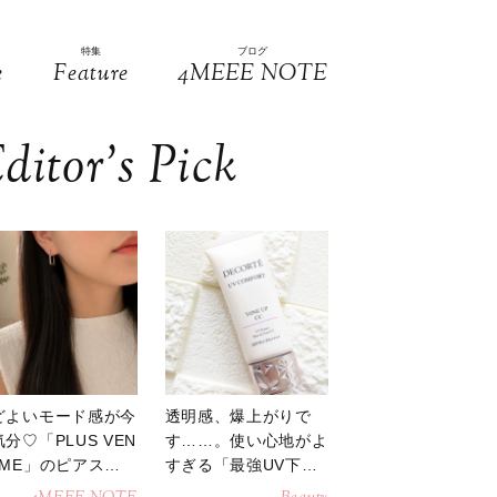
特集
ブログ
e
Feature
4MEEE NOTE
ditor’s Pick
どよいモード感が今
透明感、爆上がりで
分♡「PLUS VEN
す……。使い心地がよ
OME」のピアスが
すぎる「最強UV下
活躍
地」