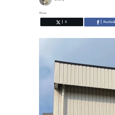
Share
X
Faceboo