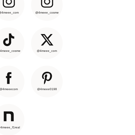
@4meee_com
@4meee_cosme
4meee_cosme
@4meee_com
@4meeecom
@4meee0198
4meee_f1real