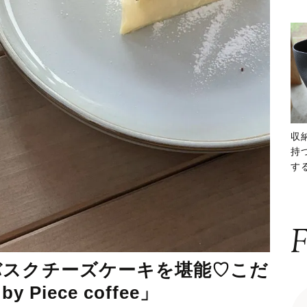
収
持
する
ー
F
バスクチーズケーキを堪能♡こだ
 Piece coffee」