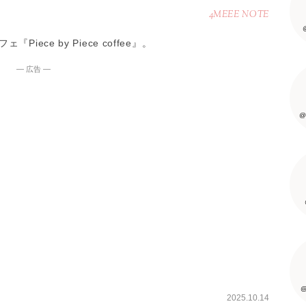
4MEEE NOTE
ce by Piece coffee』。
― 広告 ―
@
@
2025.10.14