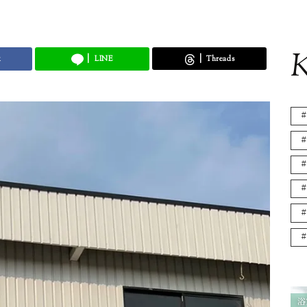
K
k
LINE
Threads