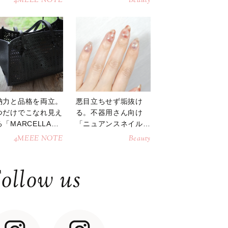
4MEEE NOTE
Beauty
納力と品格を両立。
悪目立ちせず垢抜け
つだけでこなれ見え
る。不器用さん向け
「MARCELLAト
「ニュアンスネイル」
トバッグ」
のやり方
4MEEE NOTE
Beauty
ollow us