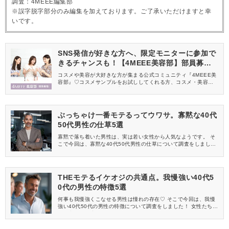
調査：4MEEE編集部
※誤字脱字部分のみ編集を加えております。ご了承いただけますと幸
いです。
SNS発信が好きな方へ、限定モニターに参加で
きるチャンスも！【4MEEE美容部】部員募集
中
コスメや美容が大好きな方が集まる公式コミュニティ『4MEEE美
容部』♡コスメサンプルをお試ししてくれる方、コスメ・美容情報
を一緒に発信してくれる方を募集しています！
ぶっちゃけ一番モテるってウワサ。寡黙な40代
50代男性の仕草5選
寡黙で落ち着いた男性は、実は若い女性から人気なようです。 そ
こで今回は、寡黙な40代50代男性の仕草について調査をしまし
た！ アンケートで集まった女性たちのリアルな声と共にお届けし
ます♪
THEモテるイケオジの共通点。我慢強い40代5
0代の男性の特徴5選
何事も我慢強くこなせる男性は憧れの存在♡ そこで今回は、我慢
強い40代50代の男性の特徴について調査をしました！ 女性たちの
鋭い意見にも注目です。