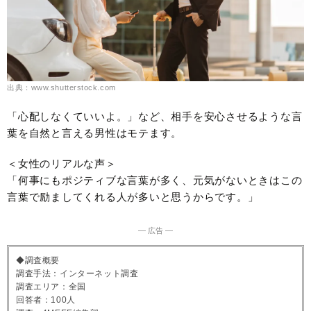
出典：www.shutterstock.com
「心配しなくていいよ。」など、相手を安心させるような言
葉を自然と言える男性はモテます。
＜女性のリアルな声＞
「何事にもポジティブな言葉が多く、元気がないときはこの
言葉で励ましてくれる人が多いと思うからです。」
― 広告 ―
◆調査概要
調査手法：インターネット調査
調査エリア：全国
回答者：100人