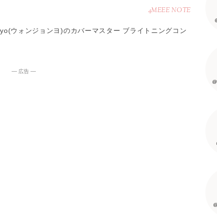
4MEEE NOTE
gyo(ウォンジョンヨ)のカバーマスター ブライトニングコン
― 広告 ―
@
@