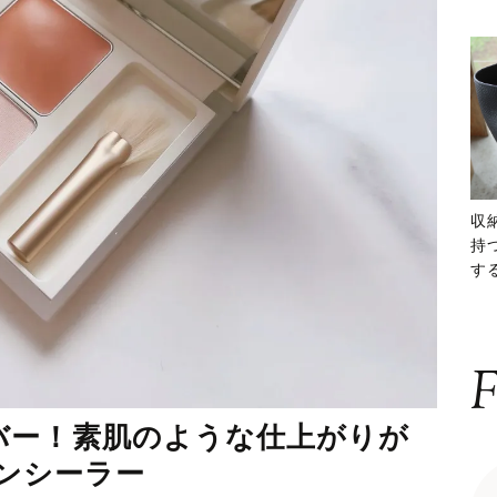
収
持
する
ー
F
バー！素肌のような仕上がりが
コンシーラー