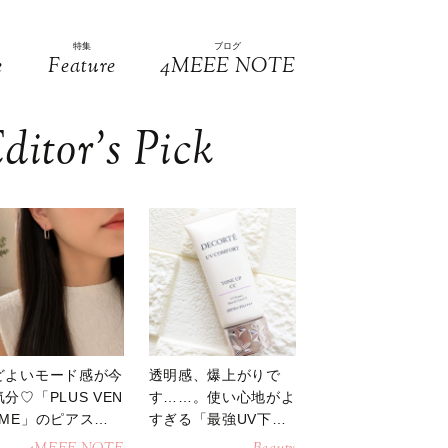
特集
ブログ
e
Feature
4MEEE NOTE
ditor’s Pick
どよいモード感が今
透明感、爆上がりで
分♡「PLUS VEN
す……。使い心地がよ
OME」のピアスが
すぎる「最強UV下
活躍
地」