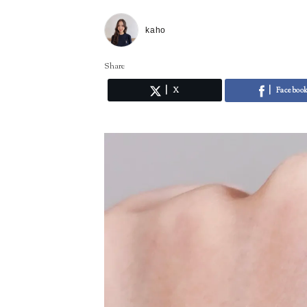
kaho
Share
X
Faceboo