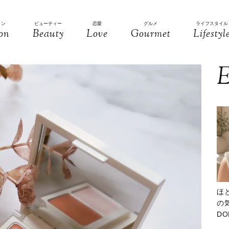
ョン
ビューティー
恋愛
グルメ
ライフスタイル
on
Beauty
Love
Gourmet
Lifestyl
E
ほ
の気
D
大