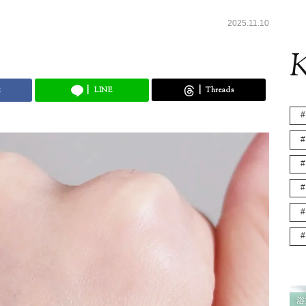
2025.11.10
K
k
LINE
Threads