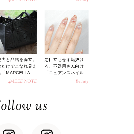
4MEEE NOTE
Beauty
納力と品格を両立。
悪目立ちせず垢抜け
つだけでこなれ見え
る。不器用さん向け
「MARCELLAト
「ニュアンスネイル」
トバッグ」
のやり方
4MEEE NOTE
Beauty
ollow us