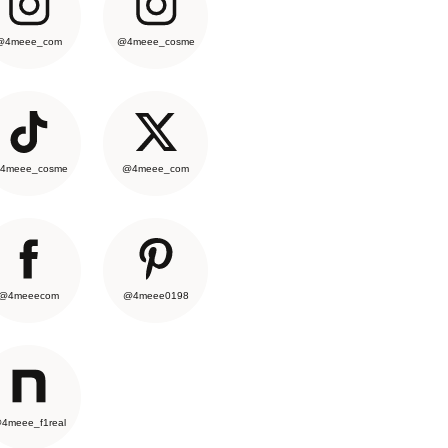
@4meee_com
@4meee_cosme
4meee_cosme
@4meee_com
@4meeecom
@4meee0198
4meee_f1real