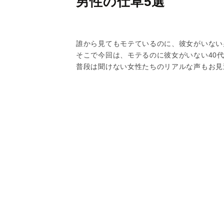
男性の仕草5選
誰から見てもモテているのに、彼女がいない
そこで今回は、モテるのに彼女がいない40
普段は聞けない女性たちのリアルな声もお見