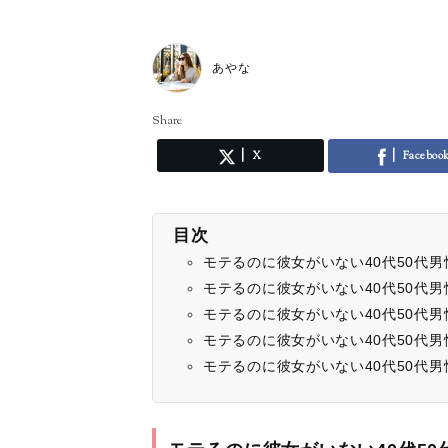
あやな
Share
X
Faceboo
目次
モテるのに彼女がいない40代50代男
モテるのに彼女がいない40代50代男
モテるのに彼女がいない40代50代男
モテるのに彼女がいない40代50代男
モテるのに彼女がいない40代50代男