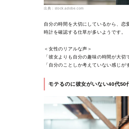
出典：stock.adobe.com
自分の時間を大切にしているから、恋
時計を確認する仕草が多いようです。
＜女性のリアルな声＞
「彼女よりも自分の趣味の時間が大切
「自分のことしか考えていない感じが
モテるのに彼女がいない40代50