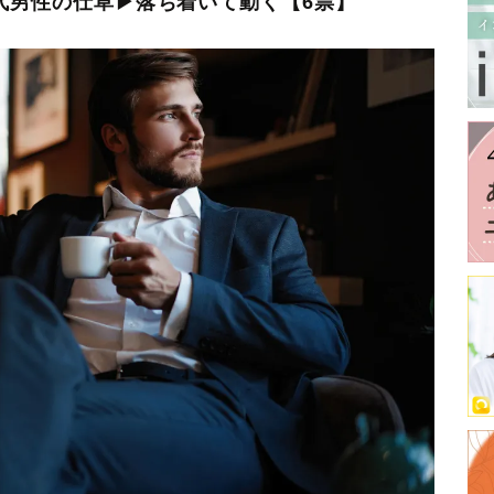
代男性の仕草▶︎落ち着いて動く【6票】