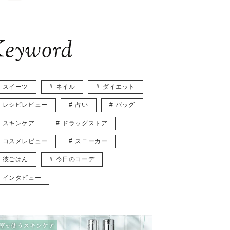
eyword
スイーツ
ネイル
ダイエット
レシピレビュー
占い
バッグ
スキンケア
ドラッグストア
コスメレビュー
スニーカー
彼ごはん
今日のコーデ
インタビュー