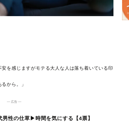
不安を感じますがモテる大人な人は落ち着いている印
あるから。」
― 広告 ―
代男性の仕草▶︎時間を気にする【4票】