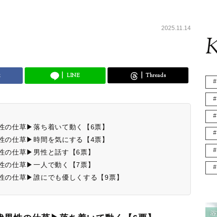
2025.11.14
K
k
LINE
Threads
性の仕草▶︎落ち着いて動く【6票】
性の仕草▶︎時間を気にする【4票】
性の仕草▶︎男性と話す【6票】
性の仕草▶︎一人で動く【7票】
性の仕草▶︎誰にでも優しくする【9票】