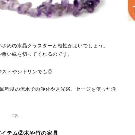
小さめの水晶クラスターと相性がよいでしょう。
や悪い縁を切ってくれるのです。
ジストやシトリンでも◎
1回程度の流水での浄化や月光浴、セージを使った浄
― 広告 ―
アイテム②木や竹の家具