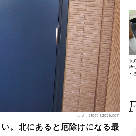
収
持
する
ー
F
出典：stock.adobe.com
しい。北にあると厄除けになる最