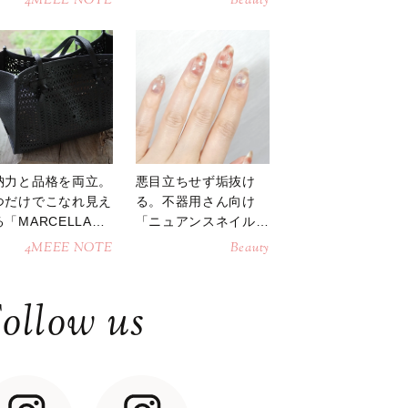
4MEEE NOTE
Beauty
納力と品格を両立。
悪目立ちせず垢抜け
つだけでこなれ見え
る。不器用さん向け
「MARCELLAト
「ニュアンスネイル」
トバッグ」
のやり方
4MEEE NOTE
Beauty
ollow us