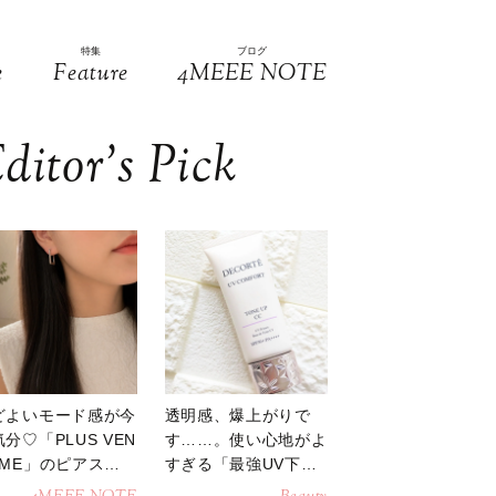
特集
ブログ
e
Feature
4MEEE NOTE
ditor’s Pick
どよいモード感が今
透明感、爆上がりで
分♡「PLUS VEN
す……。使い心地がよ
OME」のピアスが
すぎる「最強UV下
活躍
地」