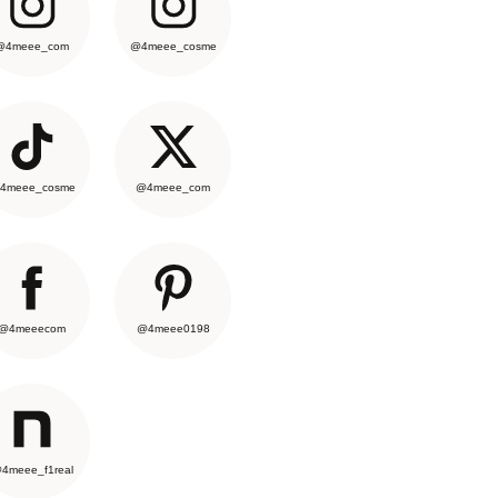
@4meee_com
@4meee_cosme
4meee_cosme
@4meee_com
@4meeecom
@4meee0198
4meee_f1real