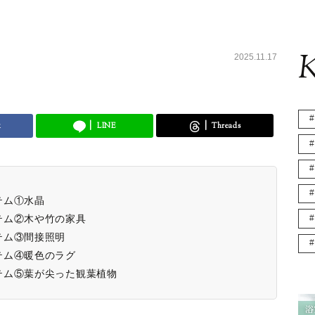
K
2025.11.17
k
LINE
Threads
テム①水晶
テム②木や竹の家具
テム③間接照明
テム④暖色のラグ
テム⑤葉が尖った観葉植物