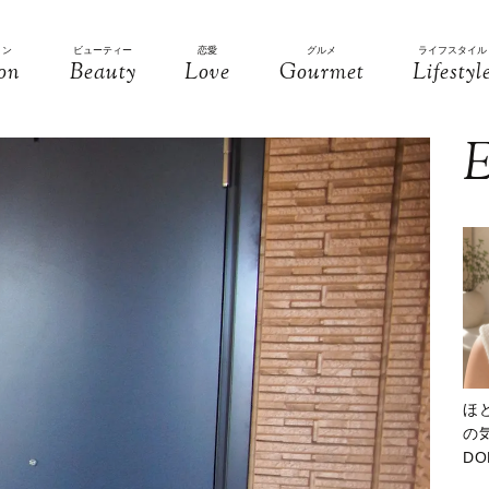
ョン
ビューティー
恋愛
グルメ
ライフスタイル
on
Beauty
Love
Gourmet
Lifestyl
E
ほ
の気
D
大