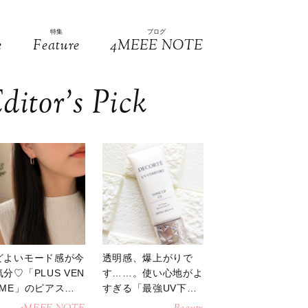
特集
ブログ
e
Feature
4MEEE NOTE
ditor’s Pick
どよいモード感が今
透明感、爆上がりで
分♡「PLUS VEN
す……。使い心地がよ
OME」のピアスが
すぎる「最強UV下
活躍
地」