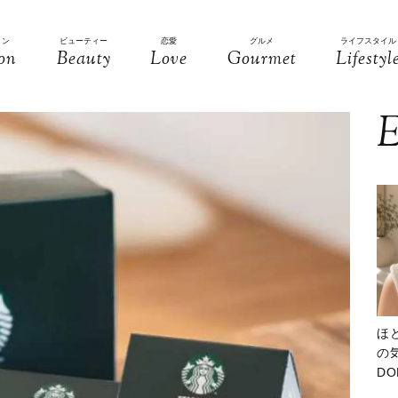
ョン
ビューティー
恋愛
グルメ
ライフスタイル
on
Beauty
Love
Gourmet
Lifestyl
E
ほ
の気
D
大