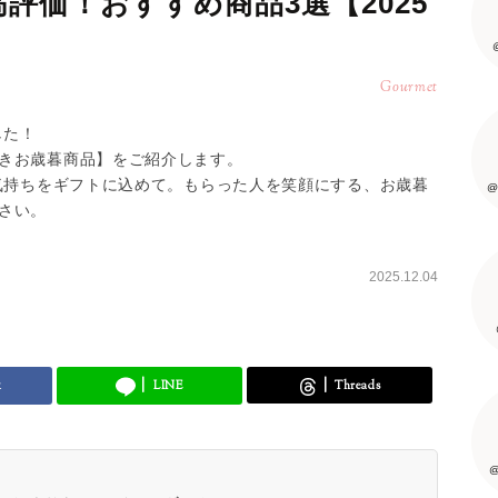
評価！おすすめ商品3選【2025
Gourmet
した！
きお歳暮商品】をご紹介します。
の気持ちをギフトに込めて。もらった人を笑顔にする、お歳暮
@
さい。
2025.12.04
k
LINE
Threads
@