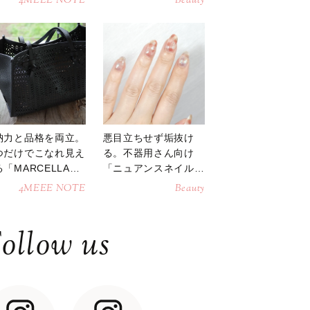
4MEEE NOTE
Beauty
納力と品格を両立。
悪目立ちせず垢抜け
つだけでこなれ見え
る。不器用さん向け
「MARCELLAト
「ニュアンスネイル」
トバッグ」
のやり方
4MEEE NOTE
Beauty
ollow us