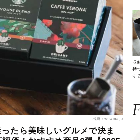
収
持
する
ー
F
出典：wowma.jp
迷ったら美味しいグルメで決ま