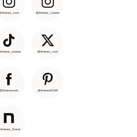
@4meee_com
@4meee_cosme
4meee_cosme
@4meee_com
@4meeecom
@4meee0198
4meee_f1real