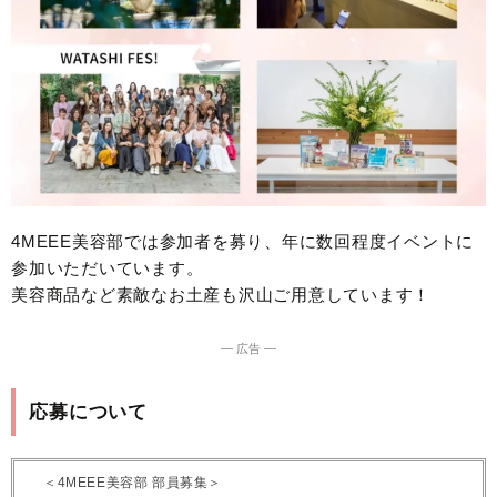
4MEEE美容部では参加者を募り、年に数回程度イベントに
参加いただいています。
美容商品など素敵なお土産も沢山ご用意しています！
― 広告 ―
応募について
＜4MEEE美容部 部員募集＞