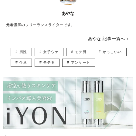
あやな
元看護師のフリーランスライターです。
あやな 記事一覧へ
男性
女子ウケ
モテ男
かっこいい
仕草
モテる
アンケート