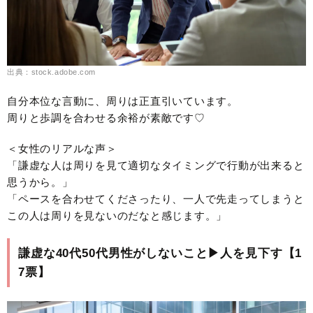
出典：stock.adobe.com
自分本位な言動に、周りは正直引いています。
周りと歩調を合わせる余裕が素敵です♡
＜女性のリアルな声＞
「謙虚な人は周りを見て適切なタイミングで行動が出来ると
思うから。」
「ペースを合わせてくださったり、一人で先走ってしまうと
この人は周りを見ないのだなと感じます。」
謙虚な40代50代男性がしないこと▶︎人を見下す【1
7票】