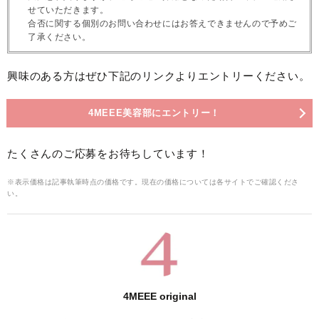
せていただきます。
合否に関する個別のお問い合わせにはお答えできませんので予めご
了承ください。
興味のある方はぜひ下記のリンクよりエントリーください。
4MEEE美容部にエントリー！
たくさんのご応募をお待ちしています！
※表示価格は記事執筆時点の価格です。現在の価格については各サイトでご確認くださ
い。
4MEEE original