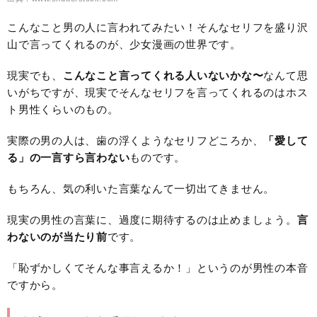
こんなこと男の人に言われてみたい！そんなセリフを盛り沢
山で言ってくれるのが、少女漫画の世界です。
現実でも、
こんなこと言ってくれる人いないかな〜
なんて思
いがちですが、現実でそんなセリフを言ってくれるのはホス
ト男性くらいのもの。
実際の男の人は、歯の浮くようなセリフどころか、
「愛して
る」の一言すら言わない
ものです。
もちろん、気の利いた言葉なんて一切出てきません。
現実の男性の言葉に、過度に期待するのは止めましょう。
言
わないのが当たり前
です。
「恥ずかしくてそんな事言えるか！」というのが男性の本音
ですから。