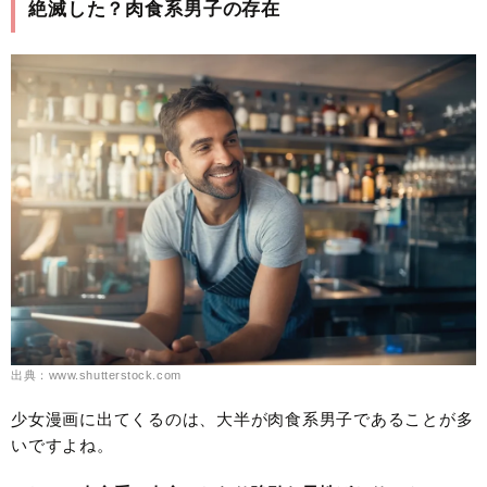
絶滅した？肉食系男子の存在
出典：www.shutterstock.com
少女漫画に出てくるのは、大半が肉食系男子であることが多
いですよね。