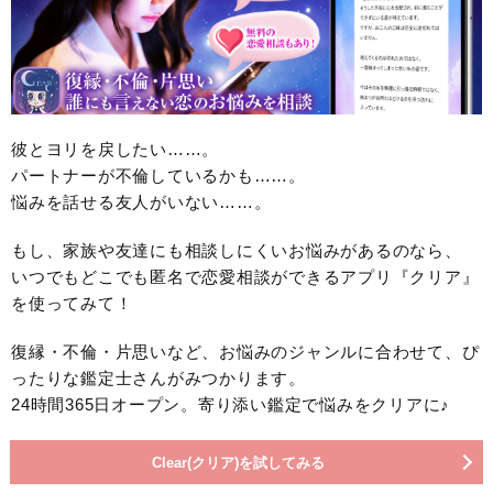
彼とヨリを戻したい……。
パートナーが不倫しているかも……。
悩みを話せる友人がいない……。
もし、家族や友達にも相談しにくいお悩みがあるのなら、
いつでもどこでも匿名で恋愛相談ができるアプリ『クリア』
を使ってみて！
復縁・不倫・片思いなど、お悩みのジャンルに合わせて、ぴ
ったりな鑑定士さんがみつかります。
24時間365日オープン。寄り添い鑑定で悩みをクリアに♪
Clear(クリア)を試してみる