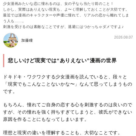
少女漫画みたいな恋に憧れるのは、女の子なら当たり前のこと！
しかし、実際はありえない現実も、よ〜く理解しておくことが大切です。
最近では漫画のキャラクターや声優に憧れて、リアルの恋から離れてしま
う人も……。
刺激を受けるのは素敵なことですが、逃避にはつかっちゃダメですよ♪
2026.08.07
加藤瞳
悲しいけど現実では“ありえない”漫画の世界
ドキドキ・ワクワクする少女漫画を読んでいると、段々と
「現実でもこんなことないかな〜」なんて思ってしまうもの
です。
もちろん、憧れてご自身の恋する心を刺激するのは良いので
すが、その憧れを強く持ちすぎてしまうと、彼氏ができない
原因を作ることにもなってしまいます。
理想と現実の違いを理解することも、大切なことです。