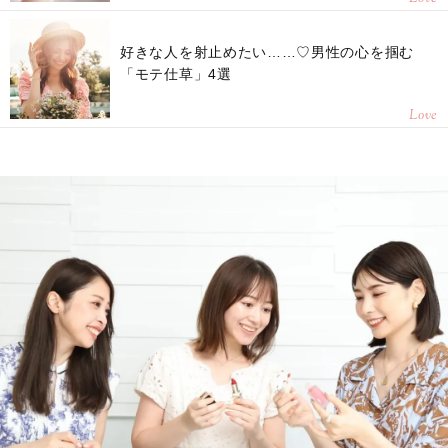
好きな人を射止めたい……♡男性の心を掴む
「モテ仕草」4選
Love