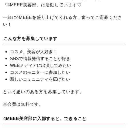
『4MEEE美容部』は活動しています♡
一緒に4MEEEを盛り上げてくれる方、奮ってご応募くださ
い！
こんな方を募集しています
コスメ、美容が大好き！
SNSで情報発信することが好き
WEBメディアに出演してみたい
コスメのモニターに参加したい
新しいコミュニティを広げたい
という思いのある方を募集しています。
※会費は無料です。
4MEEE美容部に入部すると、できること