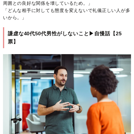
周囲との良好な関係を壊しているため。」
「どんな相手に対しても態度を変えないで礼儀正しい人が多
いから。」
謙虚な40代50代男性がしないこと▶︎自慢話【25
票】