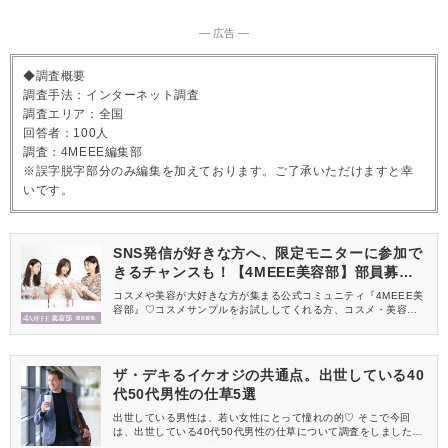
― 広告 ―
◆調査概要
調査手法：インターネット調査
調査エリア：全国
回答者：100人
調査：4MEEE編集部
※誤字脱字部分のみ編集を加えております。ご了承いただけますと幸
いです。
SNS発信が好きな方へ、限定モニターに参加で
きるチャンスも！【4MEEE美容部】部員募集
中
コスメや美容が大好きな方が集まる公式コミュニティ『4MEEE美
容部』♡コスメサンプルをお試ししてくれる方、コスメ・美容情報
を一緒に発信してくれる方を募集しています！
ザ・デキるイケオジの共通点。出世している40
代50代男性の仕草5選
出世している男性は、若い女性にとって憧れの的♡ そこで今回
は、出世している40代50代男性の仕草について調査をしました。
女性たちのリアルな声もお届けします！