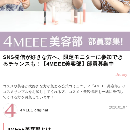
SNS発信が好きな方へ、限定モニターに参加でき
るチャンスも！【4MEEE美容部】部員募集中
Beauty
コスメや美容が大好きな方が集まる公式コミュニティ『4MEEE美容部』♡
コスメサンプルをお試ししてくれる方、コスメ・美容情報を一緒に発信し
てくれる方を募集しています！
2026.01.07
4MEEE original
4MEEE美容部とは