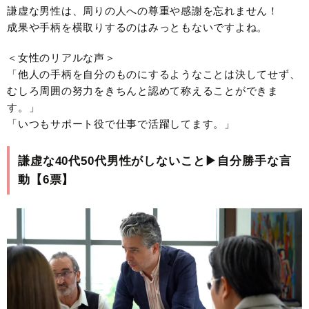
謙虚な男性は、周りの人への尊重や感謝を忘れません！
成果や手柄を横取りするのはみっともないですよね。
＜女性のリアルな声＞
「他人の手柄を自分のものにするようなことは決してせず、
むしろ周囲の努力をきちんと認めて称えることができま
す。」
「いつもサポート役で仕事で活躍してます。」
謙虚な40代50代男性がしないこと▶︎自分勝手な言
動【6票】