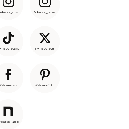
@4meee_com
@4meee_cosme
4meee_cosme
@4meee_com
@4meeecom
@4meee0198
4meee_f1real