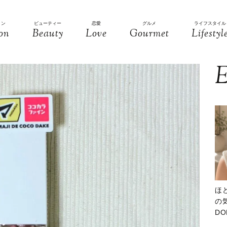
ョン
ビューティー
恋愛
グルメ
ライフスタイル
on
Beauty
Love
Gourmet
Lifestyl
E
ほ
の気
D
大