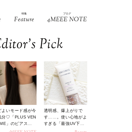
特集
ブログ
e
Feature
4MEEE NOTE
ditor’s Pick
どよいモード感が今
透明感、爆上がりで
分♡「PLUS VEN
す……。使い心地がよ
OME」のピアスが
すぎる「最強UV下
活躍
地」