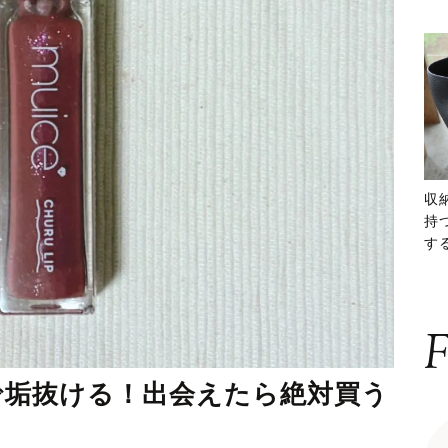
収
持
する
ー
F
りで垢抜ける！出会えたら絶対買う
」