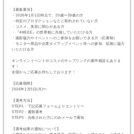
【募集要項】
・2026年1月1日時点で、20歳〜39歳の方
・特定のプロダクションなどと契約されていない方
・コスメ、美容に関心がある方
・『4MEEE』の世界観に共感していただける方
・撮影協力やイベントへのご参加をお願いできる方（応募制）
・モニター商品や企業タイアップイベント等への参加、拡散に協力
いただける方
オンラインイベントやコスメのサンプリングの案件相談もありま
す！
全国からご応募お待ちしております！
【応募期間】
2026年1月5日(月)〜
【選考方法】
STEP1：下記応募フォームよりエントリー
STEP2：書類選考
STEP3：合格された方にのみメールで通知
【選考結果の通知について】