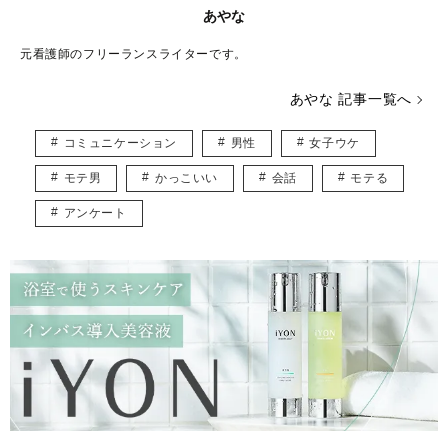
あやな
元看護師のフリーランスライターです。
あやな 記事一覧へ
コミュニケーション
男性
女子ウケ
モテ男
かっこいい
会話
モテる
アンケート