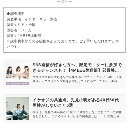
― 広告 ―
◆調査概要
調査手法：インターネット調査
調査エリア：全国
回答者：100人
調査：4MEEE編集部
※誤字脱字部分のみ編集を加えております。ご了承いただけますと幸
いです。
SNS発信が好きな方へ、限定モニターに参加で
きるチャンスも！【4MEEE美容部】部員募集
中
コスメや美容が大好きな方が集まる公式コミュニティ『4MEEE美
容部』♡コスメサンプルをお試ししてくれる方、コスメ・美容情報
を一緒に発信してくれる方を募集しています！
イケオジの共通点。先見の明がある40代50代
男性がしないこと5選
今回は、先見の明がある40代50代男性がしないことについて調査
をしました。 モテるイケオジたちの共通点とは……？ 女性たちの
正直な声をお届けします♪