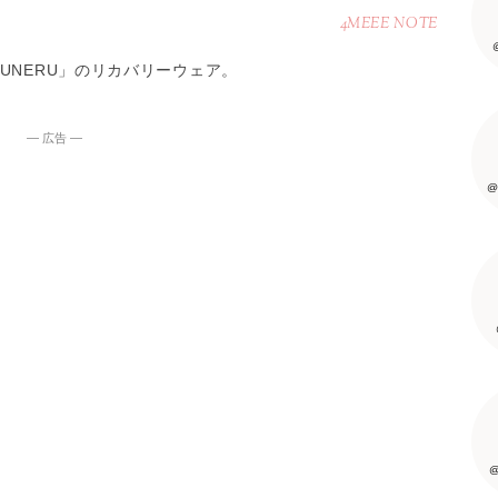
4MEEE NOTE
UNERU」のリカバリーウェア。
― 広告 ―
@
@