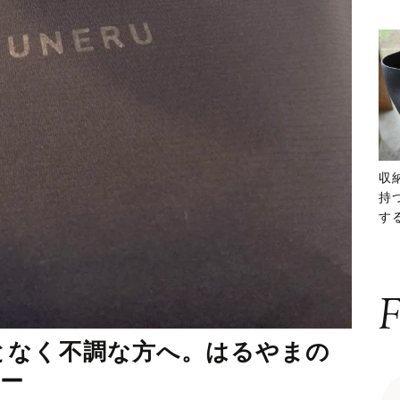
収
持
する
ー
F
となく不調な方へ。はるやまの
ュー