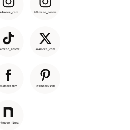
@4meee_com
@4meee_cosme
4meee_cosme
@4meee_com
@4meeecom
@4meee0198
4meee_f1real