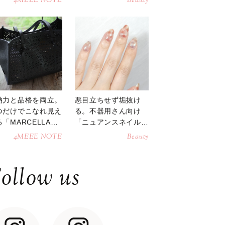
4MEEE NOTE
Beauty
納力と品格を両立。
悪目立ちせず垢抜け
つだけでこなれ見え
る。不器用さん向け
「MARCELLAト
「ニュアンスネイル」
トバッグ」
のやり方
4MEEE NOTE
Beauty
ollow us