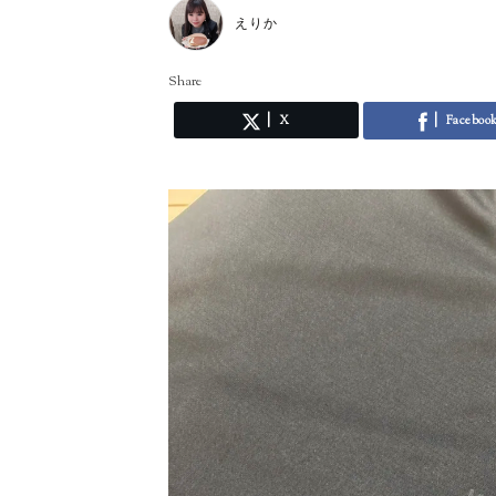
えりか
Share
X
Faceboo