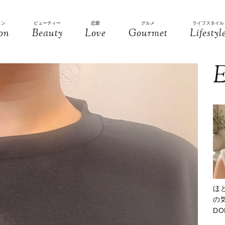
ョン
ビューティー
恋愛
グルメ
ライフスタイル
on
Beauty
Love
Gourmet
Lifestyl
E
ほ
の気
D
大