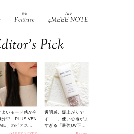
特集
ブログ
e
Feature
4MEEE NOTE
ditor’s Pick
どよいモード感が今
透明感、爆上がりで
分♡「PLUS VEN
す……。使い心地がよ
OME」のピアスが
すぎる「最強UV下
活躍
地」