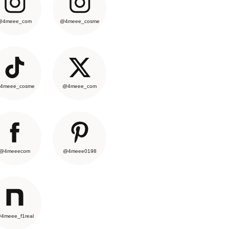
@4meee_com
@4meee_cosme
4meee_cosme
@4meee_com
@4meeecom
@4meee0198
4meee_f1real