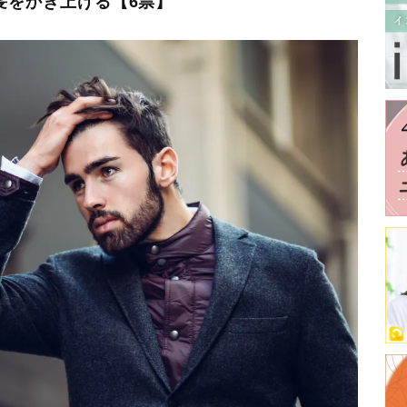
︎髪をかき上げる【6票】