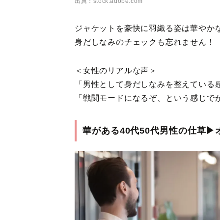
出典：stock.adobe.com
ジャケットを豪快に羽織る姿は華やか
身だしなみのチェックも忘れません！
＜女性のリアルな声＞
「男性として身だしなみを整えている
「戦闘モードになるぞ、という感じで
華がある40代50代男性の仕草▶