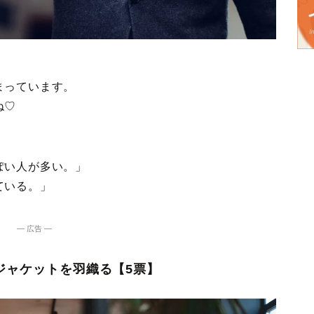
まっています。
ね♡
ぽい人が多い。」
ている。」
― 広告 ―
︎ジャケットを羽織る【5票】