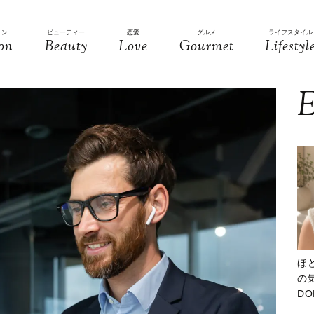
ョン
ビューティー
恋愛
グルメ
ライフスタイル
on
Beauty
Love
Gourmet
Lifestyl
E
ほ
の気
D
大