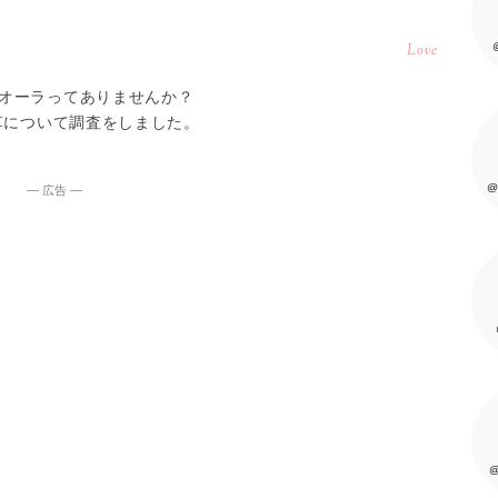
Love
オーラってありませんか？
草について調査をしました。
@
― 広告 ―
@