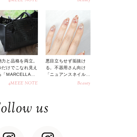
4MEEE NOTE
Beauty
納力と品格を両立。
悪目立ちせず垢抜け
つだけでこなれ見え
る。不器用さん向け
「MARCELLAト
「ニュアンスネイル」
トバッグ」
のやり方
4MEEE NOTE
Beauty
ollow us