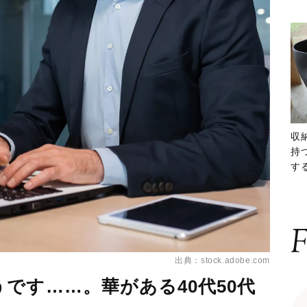
収
持
する
ー
F
出典：stock.adobe.com
です……。華がある40代50代