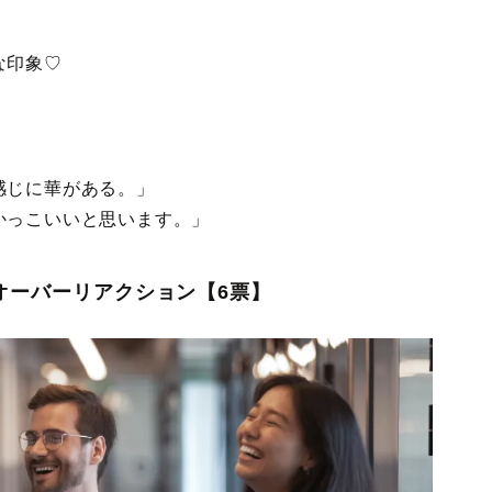
な印象♡
感じに華がある。」
かっこいいと思います。」
︎オーバーリアクション【6票】