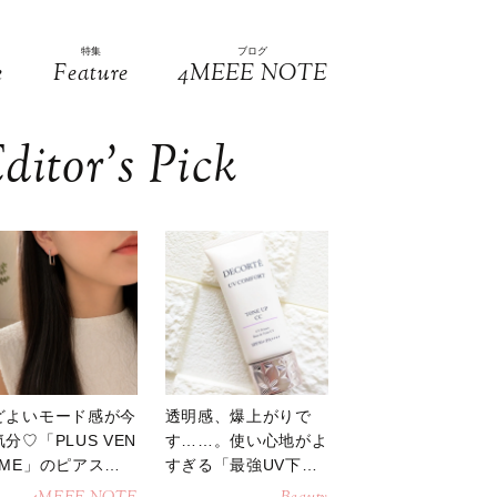
特集
ブログ
e
Feature
4MEEE NOTE
ditor’s Pick
どよいモード感が今
透明感、爆上がりで
分♡「PLUS VEN
す……。使い心地がよ
OME」のピアスが
すぎる「最強UV下
活躍
地」