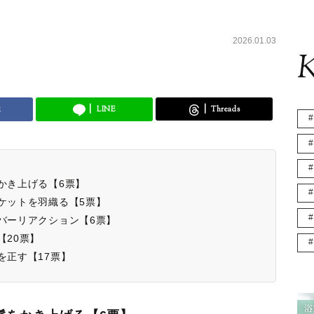
2026.01.03
K
k
LINE
Threads
をかき上げる【6票】
ャケットを羽織る【5票】
ーバーリアクション【6票】
【20票】
を正す【17票】