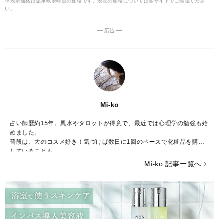
※表示価格は記事執筆時点の価格です。現在の価格については各サイトでご確認くださ
い。
― 広告 ―
Mi-ko
占い師歴約15年。風水やタロットが得意で、最近では心理学の勉強も始
めました。
普段は、大のコスメ好き！気づけば数日に1回のペースで化粧品を購入
していることも……。
ストレスが多い今の時代……癒やしが欲しいという方のために、のんび
Mi-ko 記事一覧へ
りした海辺の街からみなさんの心を少しだけ暖かくする言葉をお届けで
きれば嬉しいです。