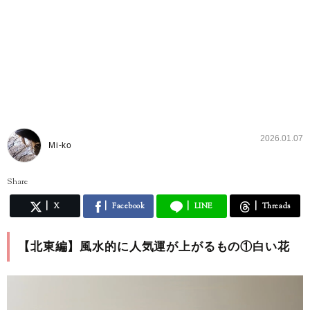
2026.01.07
Mi-ko
Share
X
Facebook
LINE
Threads
【北東編】風水的に人気運が上がるもの①白い花