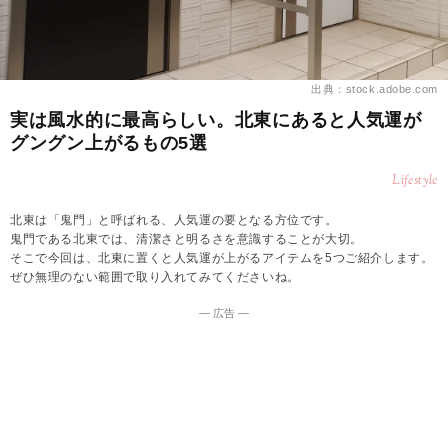
出典：stock.adobe.com
実は風水的に最高らしい。北東にあると人気運が
グングン上がるもの5選
Lifestyle
北東は「鬼門」と呼ばれる、人気運の要となる方位です。
鬼門である北東では、清潔さと明るさを意識することが大切。
そこで今回は、北東に置くと人気運が上がるアイテムを5つご紹介します。
ぜひ無理のない範囲で取り入れてみてくださいね。
― 広告 ―