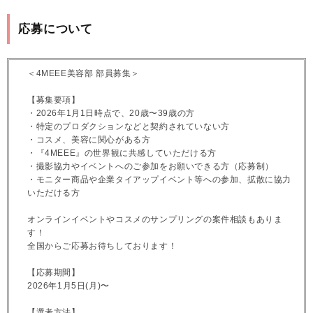
応募について
＜4MEEE美容部 部員募集＞
【募集要項】
・2026年1月1日時点で、20歳〜39歳の方
・特定のプロダクションなどと契約されていない方
・コスメ、美容に関心がある方
・『4MEEE』の世界観に共感していただける方
・撮影協力やイベントへのご参加をお願いできる方（応募制）
・モニター商品や企業タイアップイベント等への参加、拡散に協力
いただける方
オンラインイベントやコスメのサンプリングの案件相談もありま
す！
全国からご応募お待ちしております！
【応募期間】
2026年1月5日(月)〜
【選考方法】