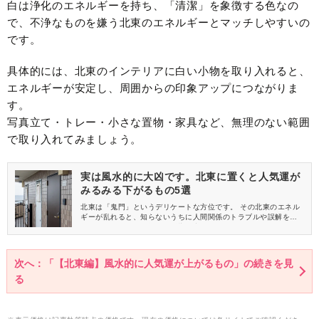
白は浄化のエネルギーを持ち、「清潔」を象徴する色なの
で、不浄なものを嫌う北東のエネルギーとマッチしやすいの
です。
具体的には、北東のインテリアに白い小物を取り入れると、
エネルギーが安定し、周囲からの印象アップにつながりま
す。
写真立て・トレー・小さな置物・家具など、無理のない範囲
で取り入れてみましょう。
実は風水的に大凶です。北東に置くと人気運が
みるみる下がるもの5選
北東は「鬼門」というデリケートな方位です。 その北東のエネル
ギーが乱れると、知らないうちに人間関係のトラブルや誤解を招
きやすくなり、人気運にも影響が出やすいとされています。 今回
は、北東にあると人気運が下がるものをご紹介しますので、チェ
ックしてみましょう。
次へ：「【北東編】風水的に人気運が上がるもの」の続きを見
る