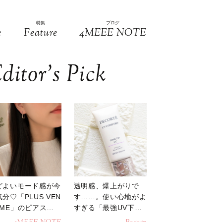
特集
ブログ
e
Feature
4MEEE NOTE
ditor’s Pick
どよいモード感が今
透明感、爆上がりで
分♡「PLUS VEN
す……。使い心地がよ
OME」のピアスが
すぎる「最強UV下
活躍
地」