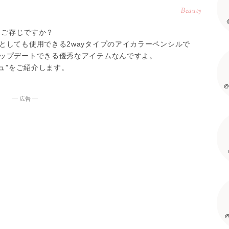
Beauty
をご存じですか？
としても使用できる2wayタイプのアイカラーペンシルで
ップデートできる優秀なアイテムなんですよ。
ュ”をご紹介します。
@
― 広告 ―
@