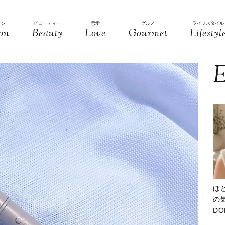
ョン
ビューティー
恋愛
グルメ
ライフスタイル
on
Beauty
Love
Gourmet
Lifestyl
E
ほ
の気
D
大