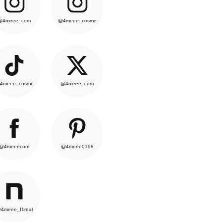
@4meee_com
@4meee_cosme
4meee_cosme
@4meee_com
@4meeecom
@4meee0198
4meee_f1real