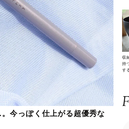
収
持
する
ー
F
…。今っぽく仕上がる超優秀な