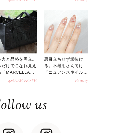
4MEEE NOTE
Beauty
納力と品格を両立。
悪目立ちせず垢抜け
つだけでこなれ見え
る。不器用さん向け
「MARCELLAト
「ニュアンスネイル」
トバッグ」
のやり方
4MEEE NOTE
Beauty
ollow us