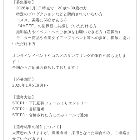
【募集要項】
・2026年1月1日時点で、20歳〜39歳の方
・特定のプロダクションなどと契約されていない方
・コスメ、美容に関心がある方
・『4MEEE』の世界観に共感していただける方
・撮影協力やイベントへのご参加をお願いできる方（応募制）
・モニター商品や企業タイアップイベント等への参加、拡散に協力
いただける方
オンラインイベントやコスメのサンプリングの案件相談もありま
す！
全国からご応募お待ちしております！
【応募期間】
2026年1月5日(月)〜
【選考方法】
STEP1：下記応募フォームよりエントリー
STEP2：書類選考
STEP3：合格された方にのみメールで通知
【選考結果の通知について】
大変恐れ入りますが、選考通過・採用となった場合のみ、ご連絡さ
せていただきます。