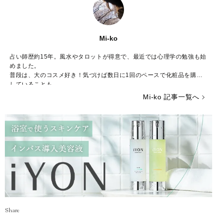
Mi-ko
占い師歴約15年。風水やタロットが得意で、最近では心理学の勉強も始
めました。
普段は、大のコスメ好き！気づけば数日に1回のペースで化粧品を購入
していることも……。
ストレスが多い今の時代……癒やしが欲しいという方のために、のんび
Mi-ko 記事一覧へ
りした海辺の街からみなさんの心を少しだけ暖かくする言葉をお届けで
きれば嬉しいです。
Share