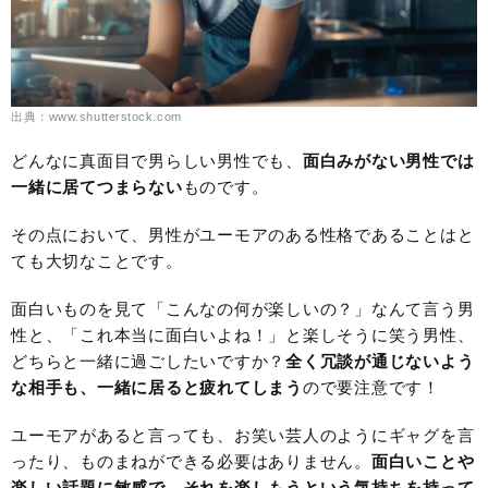
出典：www.shutterstock.com
どんなに真面目で男らしい男性でも、
面白みがない男性では
一緒に居てつまらない
ものです。
その点において、男性がユーモアのある性格であることはと
ても大切なことです。
面白いものを見て「こんなの何が楽しいの？」なんて言う男
性と、「これ本当に面白いよね！」と楽しそうに笑う男性、
どちらと一緒に過ごしたいですか？
全く冗談が通じないよう
な相手も、一緒に居ると疲れてしまう
ので要注意です！
ユーモアがあると言っても、お笑い芸人のようにギャグを言
ったり、ものまねができる必要はありません。
面白いことや
楽しい話題に敏感で、それを楽しもうという気持ちを持って