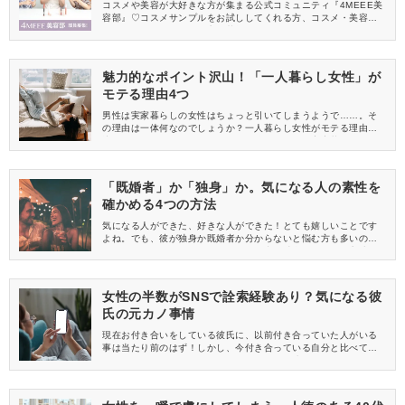
中
コスメや美容が大好きな方が集まる公式コミュニティ『4MEEE美
容部』♡コスメサンプルをお試ししてくれる方、コスメ・美容情報
を一緒に発信してくれる方を募集しています！
魅力的なポイント沢山！「一人暮らし女性」が
モテる理由4つ
男性は実家暮らしの女性はちょっと引いてしまうようで……。そ
の理由は一体何なのでしょうか？一人暮らし女性がモテる理由と
比べて、紐解いてみましょう。もし納得いけば、実家暮らしの女
性は一人暮らししてみるのもいいかも♪
「既婚者」か「独身」か。気になる人の素性を
確かめる4つの方法
気になる人ができた、好きな人ができた！とても嬉しいことです
よね。でも、彼が独身か既婚者か分からないと悩む方も多いので
は？そこで今回は、気になる人が既婚者か独身か確かめる方法を
まとめてみました。お悩みの方はぜひ試してみて下さいね。
女性の半数がSNSで詮索経験あり？気になる彼
氏の元カノ事情
現在お付き合いをしている彼氏に、以前付き合っていた人がいる
事は当たり前のはず！しかし、今付き合っている自分と比べて、
元カノはどうだったのか、元カノの物は何か残っているのでは？
と多くの女性が気になるのが事実。そしてSNSを使えばそれらの
答えがわかります。今回はそんな気になる元カノ事情をまとめま
した。