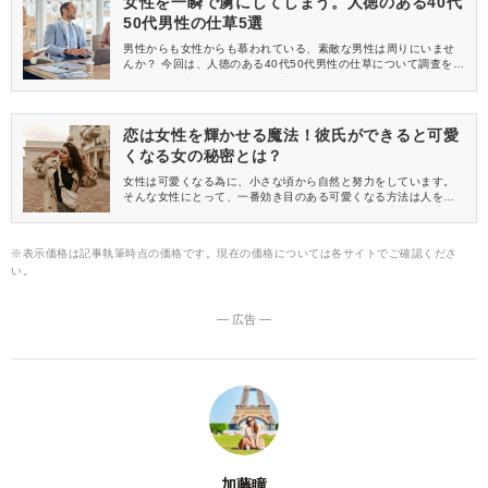
女性を一瞬で虜にしてしまう。人徳のある40代
50代男性の仕草5選
男性からも女性からも慕われている、素敵な男性は周りにいませ
んか？ 今回は、人徳のある40代50代男性の仕草について調査をし
ました。 女性たちのリアルな声をお届けします♪
恋は女性を輝かせる魔法！彼氏ができると可愛
くなる女の秘密とは？
女性は可愛くなる為に、小さな頃から自然と努力をしています。
そんな女性にとって、一番効き目のある可愛くなる方法は人を好
きなる事だと思います。好きな人ができると女性は素敵な魔法に
かかりますからね。あなたは魔法にかかった事がありますか？そ
れとも、そんな魔法の存在を知らないままですか？
※表示価格は記事執筆時点の価格です。現在の価格については各サイトでご確認くださ
い。
― 広告 ―
加藤瞳