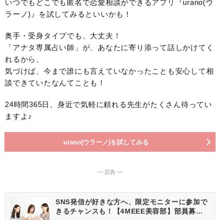
いつでもどこでも匿名で恋愛相談ができるアプリ『urano(ウ
ラーノ)』を試してみるといいかも！
奥手・受身タイプでも、大丈夫！
「アナタ専属占い師」が、あなたに寄り添って話しかけてく
れるから、
気づけば、今まで誰にも言えていなかったことも安心して相
談できていたなんてことも！
24時間365日、身近で気軽に頼れる先生がたくさん待ってい
ますよ♪
urano(ウラーノ)を試してみる
― 広告 ―
SNS発信が好きな方へ、限定モニターに参加で
きるチャンスも！【4MEEE美容部】部員募集