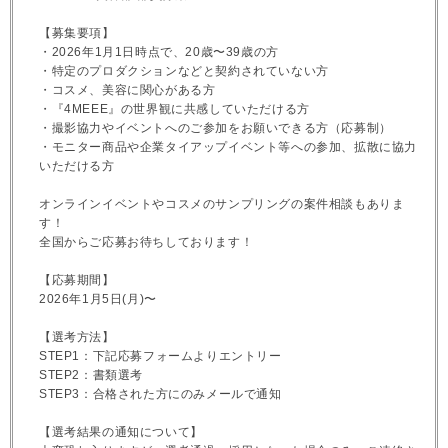
【募集要項】
・2026年1月1日時点で、20歳〜39歳の方
・特定のプロダクションなどと契約されていない方
・コスメ、美容に関心がある方
・『4MEEE』の世界観に共感していただける方
・撮影協力やイベントへのご参加をお願いできる方（応募制）
・モニター商品や企業タイアップイベント等への参加、拡散に協力
いただける方
オンラインイベントやコスメのサンプリングの案件相談もありま
す！
全国からご応募お待ちしております！
【応募期間】
2026年1月5日(月)〜
【選考方法】
STEP1：下記応募フォームよりエントリー
STEP2：書類選考
STEP3：合格された方にのみメールで通知
【選考結果の通知について】