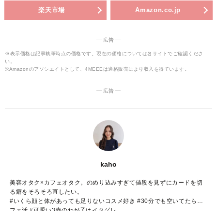
楽天市場
Amazon.co.jp
― 広告 ―
※表示価格は記事執筆時点の価格です。現在の価格については各サイトでご確認くださ
い。
※Amazonのアソシエイトとして、4MEEEは適格販売により収入を得ています。
― 広告 ―
kaho
美容オタク×カフェオタク。のめり込みすぎて値段を見ずにカードを切
る癖をそろそろ直したい。
#いくら顔と体があっても足りないコスメ好き #30分でも空いてたらカ
フェ活 #可愛い3歳のわが子はイタグレ