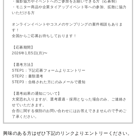
・撮影協力やイベントへのご参加をお願いできる方（応募制）
・モニター商品や企業タイアップイベント等への参加、拡散に協力
いただける方
オンラインイベントやコスメのサンプリングの案件相談もありま
す！
全国からご応募お待ちしております！
【応募期間】
2026年1月5日(月)〜
【選考方法】
STEP1：下記応募フォームよりエントリー
STEP2：書類選考
STEP3：合格された方にのみメールで通知
【選考結果の通知について】
大変恐れ入りますが、選考通過・採用となった場合のみ、ご連絡さ
せていただきます。
合否に関する個別のお問い合わせにはお答えできませんので予めご
了承ください。
興味のある方はぜひ下記のリンクよりエントリーください。