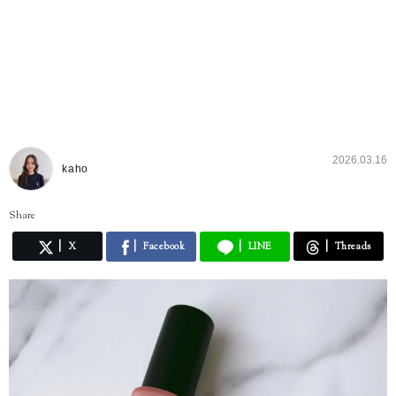
2026.03.16
kaho
Share
X
Facebook
LINE
Threads