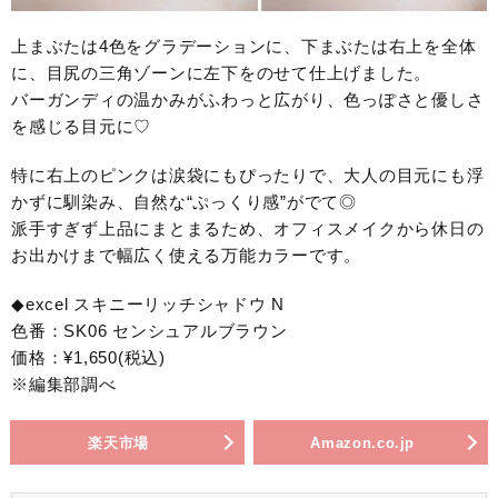
上まぶたは4色をグラデーションに、下まぶたは右上を全体
に、目尻の三角ゾーンに左下をのせて仕上げました。
バーガンディの温かみがふわっと広がり、色っぽさと優しさ
を感じる目元に♡
特に右上のピンクは涙袋にもぴったりで、大人の目元にも浮
かずに馴染み、自然な“ぷっくり感”がでて◎
派手すぎず上品にまとまるため、オフィスメイクから休日の
お出かけまで幅広く使える万能カラーです。
◆excel スキニーリッチシャドウ N
色番：SK06 センシュアルブラウン
価格：¥1,650(税込)
※編集部調べ
楽天市場
Amazon.co.jp