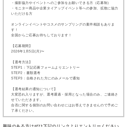
・撮影協力やイベントへのご参加をお願いできる方（応募制）
・モニター商品や企業タイアップイベント等への参加、拡散に協力
いただける方
オンラインイベントやコスメのサンプリングの案件相談もありま
す！
全国からご応募お待ちしております！
【応募期間】
2026年1月5日(月)〜
【選考方法】
STEP1：下記応募フォームよりエントリー
STEP2：書類選考
STEP3：合格された方にのみメールで通知
【選考結果の通知について】
大変恐れ入りますが、選考通過・採用となった場合のみ、ご連絡さ
せていただきます。
合否に関する個別のお問い合わせにはお答えできませんので予めご
了承ください。
興味のある方はぜひ下記のリンクよりエントリーください。