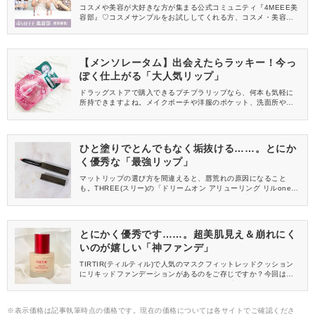
中
コスメや美容が大好きな方が集まる公式コミュニティ『4MEEE美
容部』♡コスメサンプルをお試ししてくれる方、コスメ・美容情報
を一緒に発信してくれる方を募集しています！
【メンソレータム】出会えたらラッキー！今っ
ぽく仕上がる「大人気リップ」
ドラッグストアで購入できるプチプラリップなら、何本も気軽に
所持できますよね。メイクポーチや洋服のポケット、洗面所や寝
室などに常備しておくと、ふとしたときに瞬時に血色感をプラス
できる心強い相棒です。最近ではさまざまな色つきリップが発売
されていて、どれも人気のアイテムとなっています♡その中でも、
おすすめのひとつをレビューしたいと思います！
ひと塗りでとんでもなく垢抜ける……。とにか
く優秀な「最強リップ」
マットリップの選び方を間違えると、唇荒れの原因になること
も。THREE(スリー)の「ドリームオン アリューリング リルone」
は、パサついた見た目にならず、さりげないツヤ感を叶えるセミ
マットリップです。今回は、大人上品ブラウニーローズカラーの
「02 DREAM OF YOU(ドリームオブユー)」をご紹介します。
とにかく優秀です……。超美肌見え＆崩れにく
いのが嬉しい「神ファンデ」
TIRTIR(ティルティル)で人気のマスクフィットレッドクッション
にリキッドファンデーションがあるのをご存じですか？今回は、
大人気のクッションよりも使いやすい印象の「マスクフィットレ
ッドファンデーション」を紹介します。ぜひ参考にしてくださ
い。
※表示価格は記事執筆時点の価格です。現在の価格については各サイトでご確認くださ