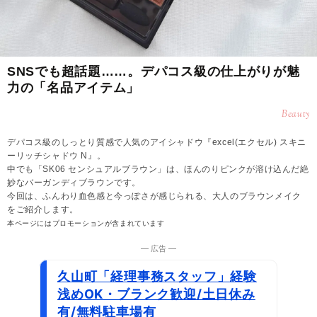
SNSでも超話題……。デパコス級の仕上がりが魅
力の「名品アイテム」
Beauty
デパコス級のしっとり質感で人気のアイシャドウ『excel(エクセル) スキニ
ーリッチシャドウ N』。
中でも「SK06 センシュアルブラウン」は、ほんのりピンクが溶け込んだ絶
妙なバーガンディブラウンです。
今回は、ふんわり血色感と今っぽさが感じられる、大人のブラウンメイク
をご紹介します。
本ページにはプロモーションが含まれています
― 広告 ―
久山町「経理事務スタッフ」経験
浅めOK・ブランク歓迎/土日休み
有/無料駐車場有