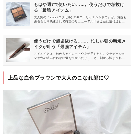
もはや週7で使いたい……。使うだけで垢抜け
る「最強アイテム」
大人気の『excel(エクセル) スキニーリッチシャドウ』が、質感も
発色もより洗練されて待望のリニューアル！まぶたに溶け込むよ
うなツヤと陰影で、大人の目元をさりげなく格上げしてくれま
す。今回は、毎日メイクにぴったりな「SK01 トゥルーブラウ
ン」をレビューします。
使うだけで超垢抜ける……。忙しい朝の時短メ
イクが叶う「最強アイテム」
アイメイクは、何色もアイシャドウを使用したり、グラデーショ
ンや色の組み合わせに気をつかったり……と、朝から悩まされる
ことが多いですよね。そんなときに便利なのが、スティックタイ
プのアイシャドウです。とっても時短なのに、一気に垢抜け感を
醸しだしてくれる優秀アイテム♡おすすめのコスメをご紹介しま
す！
上品な血色ブラウンで大人のこなれ顔に♡