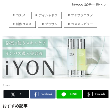
これまでの経験と知識を活かし、読者の「知りたい！」に寄り添った記
hiyoco 記事一覧へ
事づくりを心がけています。
「忙しい毎日でも、美しさと楽しさを忘れずに」そんな想いを込めて、
コスメ
アイシャドウ
プチプラコスメ
コスメの魅力をお届けします！
新作コスメ
ブラウン
コスメレビュー
Share
X
Facebook
LINE
Threads
おすすめ記事