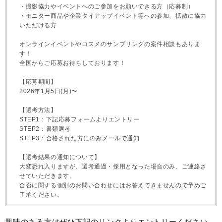
・撮影協力やイベントへのご参加をお願いできる方（応募制）
・モニター商品や企業タイアップイベント等への参加、拡散に協力
いただける方
オンラインイベントやコスメのサンプリングの案件相談もありま
す！
全国からご応募お待ちしております！
【応募期間】
2026年1月5日(月)〜
【選考方法】
STEP1：下記応募フォームよりエントリー
STEP2：書類選考
STEP3：合格された方にのみメールで通知
【選考結果の通知について】
大変恐れ入りますが、選考通過・採用となった場合のみ、ご連絡さ
せていただきます。
合否に関する個別のお問い合わせにはお答えできませんので予めご
了承ください。
興味のある方はぜひ下記のリンクよりエントリーください。