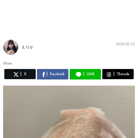
2026.05.15
えりか
Share
X
Facebook
LINE
Threads