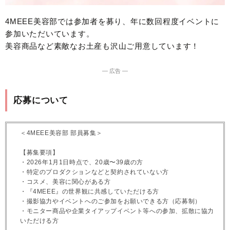
4MEEE美容部では参加者を募り、年に数回程度イベントに
参加いただいています。
美容商品など素敵なお土産も沢山ご用意しています！
― 広告 ―
応募について
＜4MEEE美容部 部員募集＞
【募集要項】
・2026年1月1日時点で、20歳〜39歳の方
・特定のプロダクションなどと契約されていない方
・コスメ、美容に関心がある方
・『4MEEE』の世界観に共感していただける方
・撮影協力やイベントへのご参加をお願いできる方（応募制）
・モニター商品や企業タイアップイベント等への参加、拡散に協力
いただける方