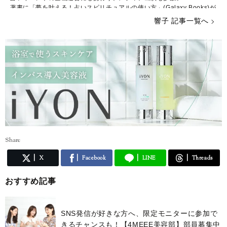
著書に「夢を叶える！占いスピリチュアルの使い方」(Galaxy Books)が
ある。
響子 記事一覧へ
Share
X
Facebook
LINE
Threads
おすすめ記事
SNS発信が好きな方へ、限定モニターに参加で
きるチャンスも！【4MEEE美容部】部員募集中