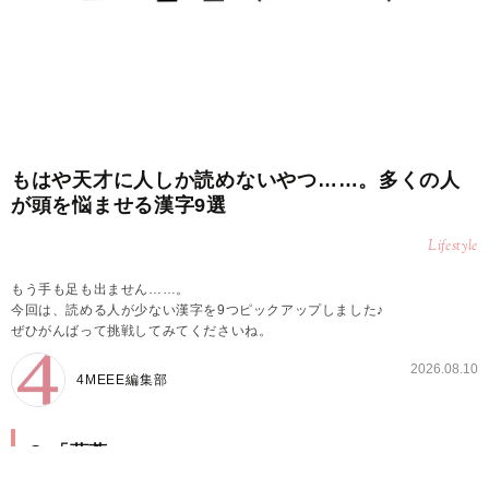
もはや天才に人しか読めないやつ……。多くの人
が頭を悩ませる漢字9選
Lifestyle
もう手も足も出ません……。
今回は、読める人が少ない漢字を9つピックアップしました♪
ぜひがんばって挑戦してみてくださいね。
2026.08.10
4MEEE編集部
Q.「薀蓄」