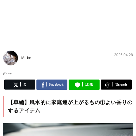
2026.04.28
Mi-ko
Share
X
Facebook
LINE
Threads
【車編】風水的に家庭運が上がるもの①よい香りの
するアイテム