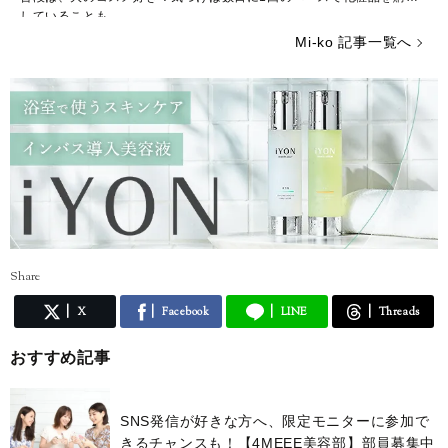
していることも……。
ストレスが多い今の時代……癒やしが欲しいという方のために、のんび
Mi-ko 記事一覧へ
りした海辺の街からみなさんの心を少しだけ暖かくする言葉をお届けで
きれば嬉しいです。
Share
X
Facebook
LINE
Threads
おすすめ記事
SNS発信が好きな方へ、限定モニターに参加で
きるチャンスも！【4MEEE美容部】部員募集中