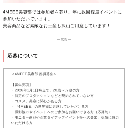
4MEEE美容部では参加者を募り、年に数回程度イベントに
参加いただいています。
美容商品など素敵なお土産も沢山ご用意しています！
― 広告 ―
応募について
＜4MEEE美容部 部員募集＞
【募集要項】
・2026年1月1日時点で、20歳〜39歳の方
・特定のプロダクションなどと契約されていない方
・コスメ、美容に関心がある方
・『4MEEE』の世界観に共感していただける方
・撮影協力やイベントへのご参加をお願いできる方（応募制）
・モニター商品や企業タイアップイベント等への参加、拡散に協力
いただける方