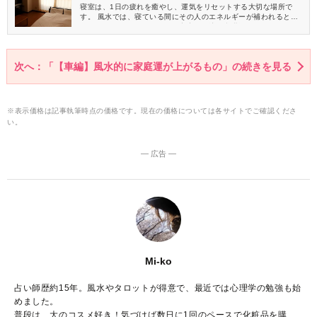
寝室は、1日の疲れを癒やし、運気をリセットする大切な場所で
す。 風水では、寝ている間にその人のエネルギーが補われると考
えられています。 そのため、寝室の環境は出世運にも深く関わる
とされるのです。 今回は、寝室にあると出世運が下がるものにつ
いてご紹介しますね。
次へ：「【車編】風水的に家庭運が上がるもの」の続きを見る
※表示価格は記事執筆時点の価格です。現在の価格については各サイトでご確認くださ
い。
― 広告 ―
Mi-ko
占い師歴約15年。風水やタロットが得意で、最近では心理学の勉強も始
めました。
普段は、大のコスメ好き！気づけば数日に1回のペースで化粧品を購入