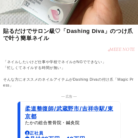
貼るだけでサロン級♡「Dashing Diva」のつけ爪
で叶う簡単ネイル
4MEEE NOTE
「ネイルしたいけど仕事や学校でネイルがNGでできない」
「忙しくてネイルする時間が無い」
そんな方にオススメのネイルアイテムがDashing Divaの付け爪「Magic Pr
ess」
― 広告 ―
柔道整復師/武蔵野市/吉祥寺駅/東
京都
たかの総合整骨院・鍼灸院
正社員