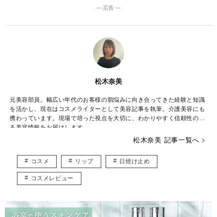
― 広告 ―
松木奈美
元美容部員。幅広い年代のお客様の肌悩みに向き合ってきた経験と知識
を活かし、現在はコスメライターとして美容記事を執筆。介護美容にも
携わっています。現場で培った視点を大切に、わかりやすく信頼性のあ
る美容情報をお届けします。
“自尊心を高める美容”を通して、毎日をより豊かにすることを大切にし
松木奈美 記事一覧へ
ています。
コスメ
リップ
日焼け止め
【保有資格】
日本化粧品検定1級
コスメレビュー
特級コスメコンシェルジュ