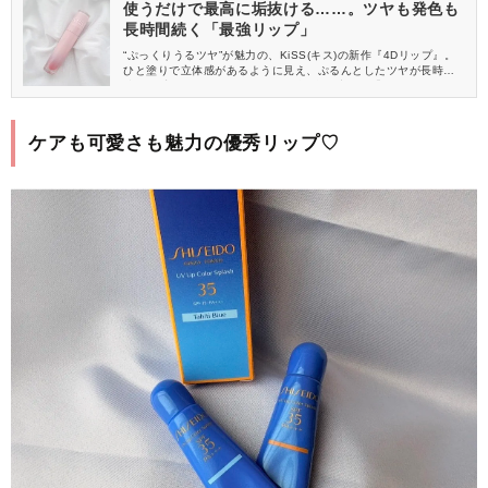
使うだけで最高に垢抜ける……。ツヤも発色も
長時間続く「最強リップ」
“ぷっくりうるツヤ”が魅力の、KiSS(キス)の新作『4Dリップ』。
ひと塗りで立体感があるように見え、ぷるんとしたツヤが長時間
続く優秀アイテムです。今回は、全6色の中から「06 レディーフ
ィグ」をレビューします。
ケアも可愛さも魅力の優秀リップ♡