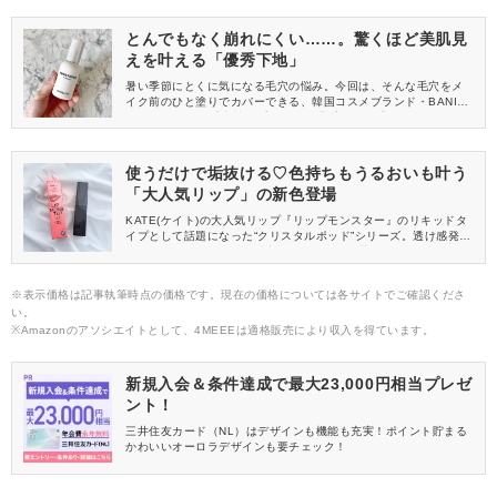
をレビューします！
とんでもなく崩れにくい……。驚くほど美肌見
えを叶える「優秀下地」
暑い季節にとくに気になる毛穴の悩み。今回は、そんな毛穴をメ
イク前のひと塗りでカバーできる、韓国コスメブランド・BANILA
CO(バニラコ)の毛穴補正プライマー「プライムプライマー クラシ
ック」をご紹介します。
使うだけで垢抜ける♡色持ちもうるおいも叶う
「大人気リップ」の新色登場
KATE(ケイト)の大人気リップ『リップモンスター』のリキッドタ
イプとして話題になった“クリスタルポッド”シリーズ。透け感発色
とちゅるんとしたツヤが魅力で、うるおいと落ちにくさも兼ね備
えた人気アイテムです。新たに仲間入りしたニュアンスレッド系2
色から、今回は特に注目の「CP05 幽光ローズ」をレビューしま
※表示価格は記事執筆時点の価格です。現在の価格については各サイトでご確認くださ
す♡
い。
※Amazonのアソシエイトとして、4MEEEは適格販売により収入を得ています。
新規入会＆条件達成で最大23,000円相当プレゼ
ント！
三井住友カード（NL）はデザインも機能も充実！ポイント貯まる
かわいいオーロラデザインも要チェック！