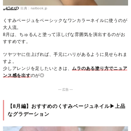
出典：nailbook.jp
くすみベージュをベーシックなワンカラーネイルに使うのが
大人流。
8月は、ちゅるんと塗って涼しげな雰囲気を演出するのがお
すすめです。
ツヤツヤに仕上げれば、手元にハリがあるように見せられま
すよ。
少しアレンジを足したいときは、
ムラのある塗り方でニュア
ンス感を出す
のが◎
― 広告 ―
【8月編】おすすめのくすみベージュネイル▶︎上品
なグラデーション