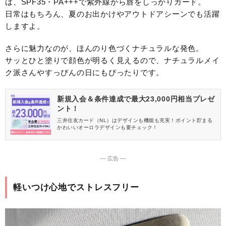
は、SPF35・PA+++で紫外線から唇をしっかりガード。
日常はもちろん、夏のお出かけやアウトドアシーンでも活躍
しますよ。
さらに魅力なのが、ほんのり色づくナチュラルな発色。
サッとひと塗りで顔色が明るく見えるので、ナチュラルメイ
ク派さんやすっぴんの日にもぴったりです。
新規入会＆条件達成で最大23,000円相当プレゼ
ント！
三井住友カード（NL）はデザインも機能も充実！ポイント貯まる
かわいいオーロラデザインも要チェック！
― 広告 ―
軽いつけ心地でストレスフリー