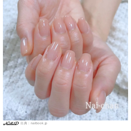
出典：nailbook.jp