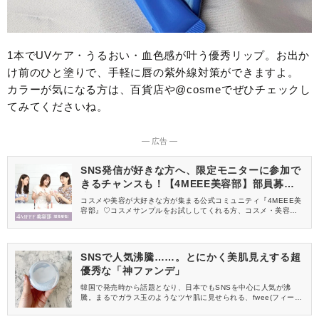
1本でUVケア・うるおい・血色感が叶う優秀リップ。お出か
け前のひと塗りで、手軽に唇の紫外線対策ができますよ。
カラーが気になる方は、百貨店や@cosmeでぜひチェックし
てみてくださいね。
― 広告 ―
SNS発信が好きな方へ、限定モニターに参加で
きるチャンスも！【4MEEE美容部】部員募集
中
コスメや美容が大好きな方が集まる公式コミュニティ『4MEEE美
容部』♡コスメサンプルをお試ししてくれる方、コスメ・美容情報
を一緒に発信してくれる方を募集しています！
SNSで人気沸騰……。とにかく美肌見えする超
優秀な「神ファンデ」
韓国で発売時から話題となり、日本でもSNSを中心に人気が沸
騰。まるでガラス玉のようなツヤ肌に見せられる、fwee(フィー)
のクッションファンデをご存知ですか？今回は、fweeのファンデ
シリーズの中でも特に大人気の「クッションガラス オリジナル」