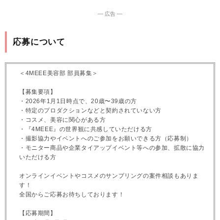
― 広告 ―
応募について
＜4MEEE美容部 部員募集＞
【募集要項】
・2026年1月1日時点で、20歳〜39歳の方
・特定のプロダクションなどと契約されていない方
・コスメ、美容に関心がある方
・『4MEEE』の世界観に共感していただける方
・撮影協力やイベントへのご参加をお願いできる方（応募制）
・モニター商品や企業タイアップイベント等への参加、拡散に協力
いただける方
オンラインイベントやコスメのサンプリングの案件相談もありま
す！
全国からご応募お待ちしております！
【応募期間】