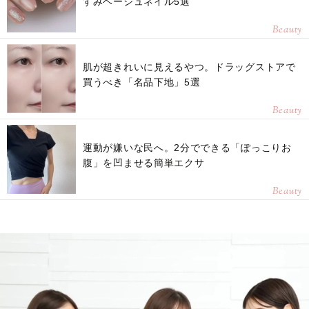
すみベージュネイル5選
Beauty
肌が超きれいに見えるやつ。ドラッグストアで
買うべき「名品下地」5選
Beauty
運動が嫌いな民へ。2分でできる「ぽっこりお
腹」を凹ませる簡単エクサ
Beauty