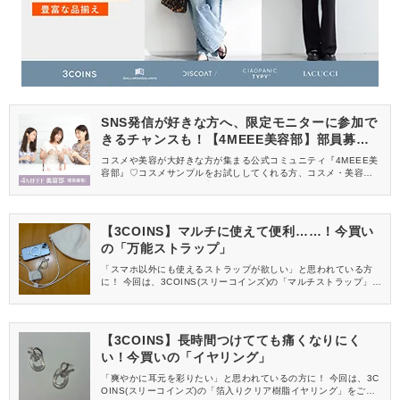
SNS発信が好きな方へ、限定モニターに参加で
きるチャンスも！【4MEEE美容部】部員募集
中
コスメや美容が大好きな方が集まる公式コミュニティ『4MEEE美
容部』♡コスメサンプルをお試ししてくれる方、コスメ・美容情報
を一緒に発信してくれる方を募集しています！
【3COINS】マルチに使えて便利……！今買い
の「万能ストラップ」
「スマホ以外にも使えるストラップが欲しい」と思われている方
に！ 今回は、3COINS(スリーコインズ)の「マルチストラップ」を
ご紹介します♡
【3COINS】長時間つけてても痛くなりにく
い！今買いの「イヤリング」
「爽やかに耳元を彩りたい」と思われているの方に！ 今回は、3C
OINS(スリーコインズ)の「箔入りクリア樹脂イヤリング」をご紹