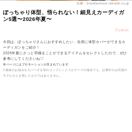
出典：brandavenue.rakuten.co.jp
ぽっちゃり体型、悟られない！細見えカーディガ
ン5選〜2026年夏〜
Fashion
今回は、ぽっちゃりさんにおすすめしたい、自然に体型カバーができるカ
ーディガンをご紹介！
2026年夏にさっと羽織ることができるアイテムをセレクトしたので、ぜひ
参考にしてくださいね♡
本ページにはプロモーションが含まれています
※身体のお悩みをカバーする等のコンプレックスがテーマの場合でも、記事中のお写真の
モデルさんを指したものではありません。
2026.08.08
雪
【2026年夏】ぽっちゃりさんにおすすめのカーデ
ィガン▶Bab / Bou Jeloud