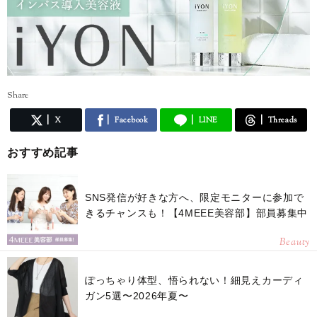
Share
X
Facebook
LINE
Threads
おすすめ記事
SNS発信が好きな方へ、限定モニターに参加で
きるチャンスも！【4MEEE美容部】部員募集中
Beauty
ぽっちゃり体型、悟られない！細見えカーディ
ガン5選〜2026年夏〜