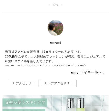
― 広告 ―
umemi
元百貨店アパレル販売員、現在ライターのうめ実です。
20代後半女子で、大人綺麗めファッションが得意。普段はカジュアルで
可愛いスタイルを楽しんでいます。
趣味は、ランニングとバドミントンなどのスポーツと音楽。
可愛いものが大好きで、アイドルやディズニー、おしゃれに夢中です。
umemi 記事一覧へ
読者の方に“幸せになれる”ヒントをお届けします。
♡instagram：
https://www.instagram.com/umemi_writer/
アクセサリー
ヘアアクセサリー
♡blog：
https://ima-ge-note.com/