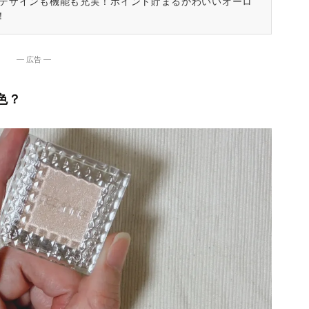
はデザインも機能も充実！ポイント貯まるかわいいオーロ
！
― 広告 ―
色？