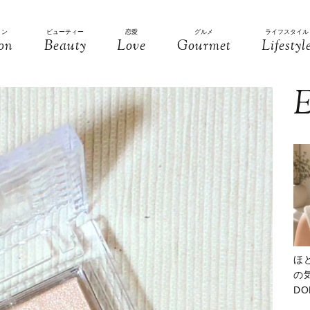
ョン
ビューティー
恋愛
グルメ
ライフスタイル
on
Beauty
Love
Gourmet
Lifestyl
E
ほ
の気
D
大