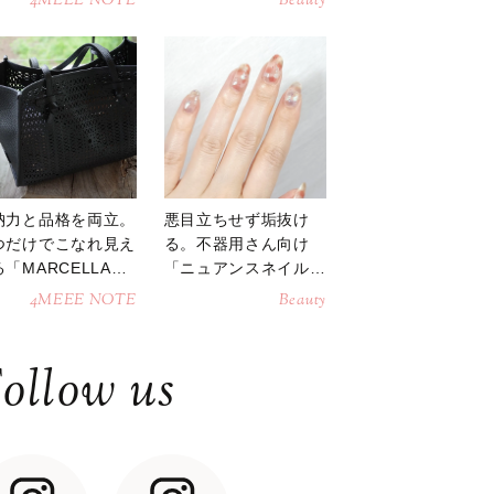
4MEEE NOTE
Beauty
納力と品格を両立。
悪目立ちせず垢抜け
つだけでこなれ見え
る。不器用さん向け
「MARCELLAト
「ニュアンスネイル」
トバッグ」
のやり方
4MEEE NOTE
Beauty
ollow us