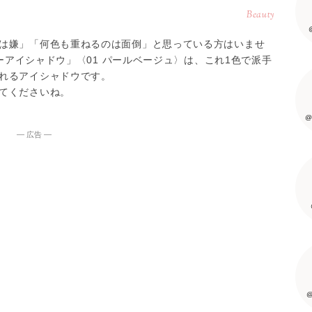
Beauty
は嫌」「何色も重ねるのは面倒」と思っている方はいませ
ラーアイシャドウ」〈01 パールベージュ〉は、これ1色で派手
れるアイシャドウです。
てくださいね。
@
― 広告 ―
@