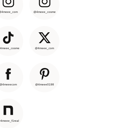
@4meee_com
@4meee_cosme
4meee_cosme
@4meee_com
@4meeecom
@4meee0198
4meee_f1real