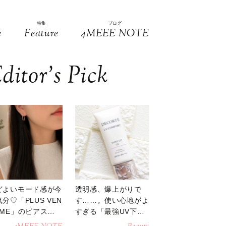
特集
ブログ
e
Feature
4MEEE NOTE
ditor’s Pick
どよいモード感が今
透明感、爆上がりで
分♡「PLUS VEN
す……。使い心地がよ
OME」のピアスが
すぎる「最強UV下
活躍
地」