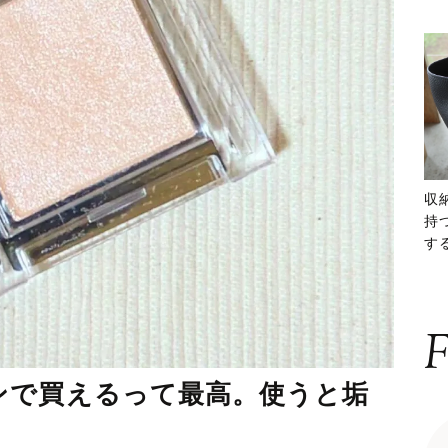
収
持
する
ー
F
ンで買えるって最高。使うと垢