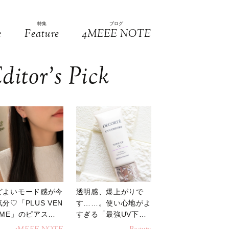
特集
ブログ
e
Feature
4MEEE NOTE
ditor’s Pick
どよいモード感が今
透明感、爆上がりで
分♡「PLUS VEN
す……。使い心地がよ
OME」のピアスが
すぎる「最強UV下
活躍
地」