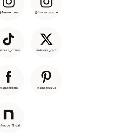
@4meee_com
@4meee_cosme
4meee_cosme
@4meee_com
@4meeecom
@4meee0198
4meee_f1real