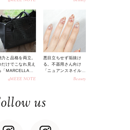
4MEEE NOTE
Beauty
納力と品格を両立。
悪目立ちせず垢抜け
つだけでこなれ見え
る。不器用さん向け
「MARCELLAト
「ニュアンスネイル」
トバッグ」
のやり方
4MEEE NOTE
Beauty
ollow us