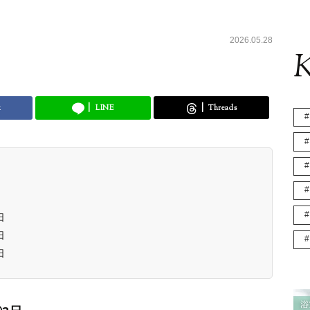
2026.05.28
K
k
LINE
Threads
日
日
日