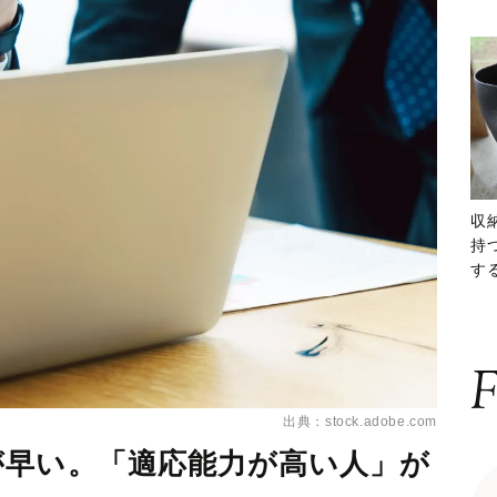
収
持
する
ー
F
出典：stock.adobe.com
が早い。「適応能力が高い人」が