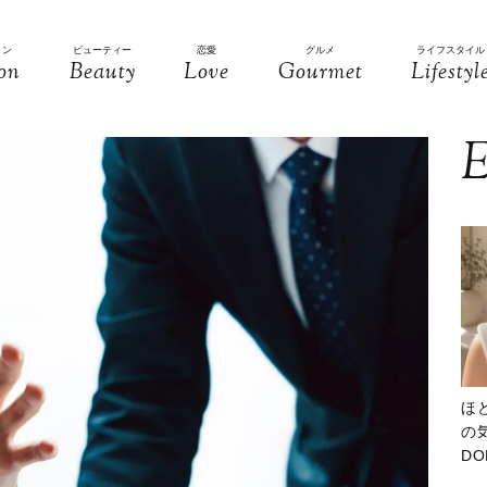
ョン
ビューティー
恋愛
グルメ
ライフスタイル
on
Beauty
Love
Gourmet
Lifestyl
E
ほ
の気
D
大