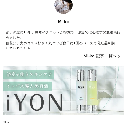
Mi-ko
占い師歴約15年。風水やタロットが得意で、最近では心理学の勉強も始
めました。
普段は、大のコスメ好き！気づけば数日に1回のペースで化粧品を購入
していることも……。
ストレスが多い今の時代……癒やしが欲しいという方のために、のんび
Mi-ko 記事一覧へ
りした海辺の街からみなさんの心を少しだけ暖かくする言葉をお届けで
きれば嬉しいです。
Share