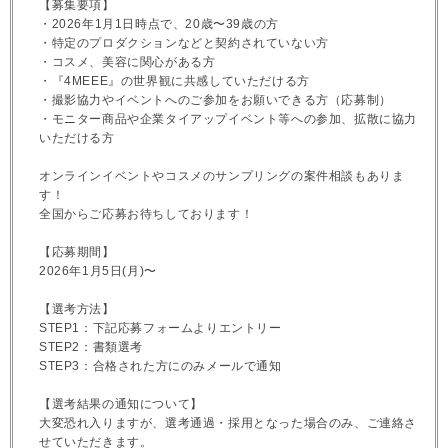
【募集要項】
・2026年1月1日時点で、20歳〜39歳の方
・特定のプロダクションなどと契約されていない方
・コスメ、美容に関心がある方
・『4MEEE』の世界観に共感していただける方
・撮影協力やイベントへのご参加をお願いできる方（応募制）
・モニター商品や企業タイアップイベント等への参加、拡散に協力
いただける方
オンラインイベントやコスメのサンプリングの案件相談もありま
す！
全国からご応募お待ちしております！
【応募期間】
2026年1月5日(月)〜
【選考方法】
STEP1：下記応募フォームよりエントリー
STEP2：書類選考
STEP3：合格された方にのみメールで通知
【選考結果の通知について】
大変恐れ入りますが、選考通過・採用となった場合のみ、ご連絡さ
せていただきます。