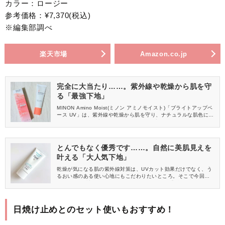
カラー：ロージー
参考価格：¥7,370(税込)
※編集部調べ
楽天市場
Amazon.co.jp
完全に大当たり……。紫外線や乾燥から肌を守
る「最強下地」
MINON Amino Moist(ミノン アミノモイスト)「ブライトアップベ
ース UV」は、紫外線や乾燥から肌を守り、ナチュラルな肌色に整
えてくれるUV下地です。肌にやさしい処方で毎日使いやすいこち
らのアイテムをレビューしますね♪
とんでもなく優秀です……。自然に美肌見えを
叶える「大人気下地」
乾燥が気になる肌の紫外線対策は、UVカット効果だけでなく、う
るおい感のある使い心地にもこだわりたいところ。そこで今回
は、そんな希望にぴったりなCurel(キュレル)の「潤浸保湿 スキン
リペアUVセラム」をご紹介します。しっとりとした使い心地で、
自然に肌を整えられる優秀アイテムです！
日焼け止めとのセット使いもおすすめ！