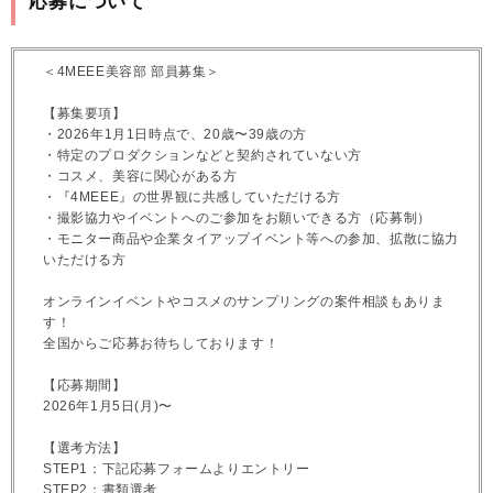
応募について
＜4MEEE美容部 部員募集＞
【募集要項】
・2026年1月1日時点で、20歳〜39歳の方
・特定のプロダクションなどと契約されていない方
・コスメ、美容に関心がある方
・『4MEEE』の世界観に共感していただける方
・撮影協力やイベントへのご参加をお願いできる方（応募制）
・モニター商品や企業タイアップイベント等への参加、拡散に協力
いただける方
オンラインイベントやコスメのサンプリングの案件相談もありま
す！
全国からご応募お待ちしております！
【応募期間】
2026年1月5日(月)〜
【選考方法】
STEP1：下記応募フォームよりエントリー
STEP2：書類選考