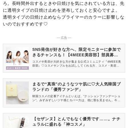
ろ。長時間外出するときや日焼けを気にされている方は、先
に透明タイプの日焼け止めを塗布しておくと安心ですよ。
透明タイプの日焼け止めならプライマーのカラーに影響しな
いのでおすすめです♡
― 広告 ―
SNS発信が好きな方へ、限定モニターに参加で
きるチャンスも！【4MEEE美容部】部員募集
中
コスメや美容が大好きな方が集まる公式コミュニティ『4MEEE美
容部』♡コスメサンプルをお試ししてくれる方、コスメ・美容情報
を一緒に発信してくれる方を募集しています！
まるで“真珠”のようなツヤ肌に♡大人気韓国ブ
ランドの「優秀ファンデ」
韓国コスメの定番アイテムといえば、“クッションファンデーショ
ン”。みずみずしいツヤ感とカバー力は、他に類を見ません。今や
さまざまなブランドから発売されているクッションファンデーシ
ョンですが、韓国コスメを代表するhince(ヒンス)からおすすめの
アイテムをご紹介！大人女子必見、まるで“真珠”のような艶やかな
仕上がりをお楽しみください。
【セザンヌ】とんでもなく優秀です……。ナチ
ュラルに盛れる「神コスメ」