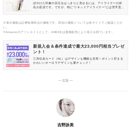
ぼやけた印象の目元をはっきりと見せるには、アイライナーの存
在が必須です。ですが、特に“リキッドアイライナー”には苦手意識
をお持ちの方が多いですよね。「目尻の跳ね上げがうまく描けな
い」「ラインが太く仕上がってしまう……」そのようなお悩みは
ありませんか。それはまだ、ベストな相棒に出会えていないから
※表示価格は記事執筆時点の価格です。現在の価格については各サイトでご確認くださ
かもしれません。極細な筆先で描きやすいCEZANNE「セザンヌ」
い。
の優秀アイテムをレビューします。
※Amazonのアソシエイトとして、4MEEEは適格販売により収入を得ています。
新規入会＆条件達成で最大23,000円相当プレゼ
ント！
三井住友カード（NL）はデザインも機能も充実！ポイント貯まる
かわいいオーロラデザインも要チェック！
― 広告 ―
吉野詠美