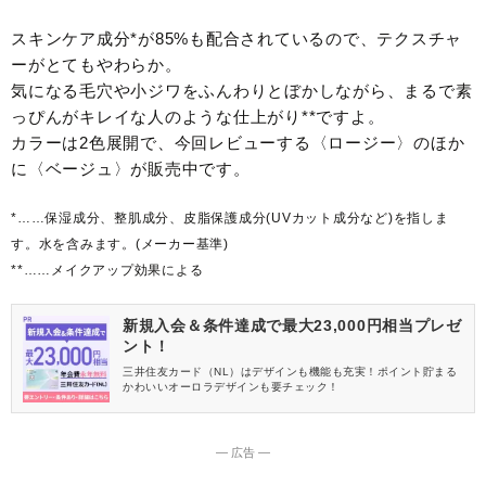
スキンケア成分*が85%も配合されているので、テクスチャ
ーがとてもやわらか。
気になる毛穴や小ジワをふんわりとぼかしながら、まるで素
っぴんがキレイな人のような仕上がり**ですよ。
カラーは2色展開で、今回レビューする〈ロージー〉のほか
に〈ベージュ〉が販売中です。
*……保湿成分、整肌成分、皮脂保護成分(UVカット成分など)を指しま
す。水を含みます。(メーカー基準)
**……メイクアップ効果による
新規入会＆条件達成で最大23,000円相当プレゼ
ント！
三井住友カード（NL）はデザインも機能も充実！ポイント貯まる
かわいいオーロラデザインも要チェック！
― 広告 ―