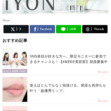
Share
X
Facebook
LINE
Threads
おすすめ記事
SNS発信が好きな方へ、限定モニターに参加で
きるチャンスも！【4MEEE美容部】部員募集中
Beauty
使えばとんでもなく垢抜ける。保湿も色持ちも
叶う「超優秀リップ」
Beauty