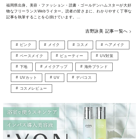
福岡県出身。美容・ファッション・読書・ゴールデンハムスターが大好
物なフリーランスWebライター。読者の皆さまに、わかりやすく丁寧な
記事を執筆することを心掛けています。
日本コスメティック協会「コスメマイスター」「スキンケアマイスタ
吉野詠美 記事一覧へ
ー」資格取得。
ピンク
メイク
コスメ
ヘアメイク
▶︎▶︎ メンズスキンケア情報 ブログサイト
「メンズスキンケア学園」運営
ベースメイク
ビューティー
UV対策
https://mensskincaregakuen.com
下地
メイクアップ
海外ブランド
▶︎▶︎ email
eimiyoshino8686@gmail.com
UVカット
UV
デパコス
記事の内容または商品についてのご質問はお答えいたしかねます。
コスメレビュー