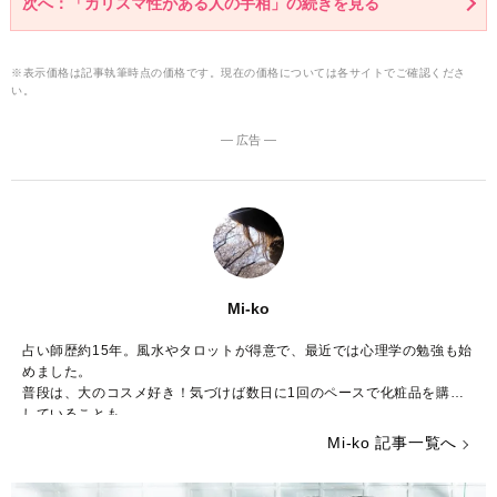
次へ：「カリスマ性がある人の手相」の続きを見る
※表示価格は記事執筆時点の価格です。現在の価格については各サイトでご確認くださ
い。
― 広告 ―
Mi-ko
占い師歴約15年。風水やタロットが得意で、最近では心理学の勉強も始
めました。
普段は、大のコスメ好き！気づけば数日に1回のペースで化粧品を購入
していることも……。
ストレスが多い今の時代……癒やしが欲しいという方のために、のんび
Mi-ko 記事一覧へ
りした海辺の街からみなさんの心を少しだけ暖かくする言葉をお届けで
きれば嬉しいです。